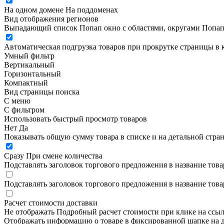
На одном домене
На поддоменах
Вид отображения регионов
Выпадающий список
Попап окно c областями, округами
Попап
Автоматическая подгрузка товаров при прокрутке страницы в 
Умный фильтр
Вертикальный
Горизонтальный
Компактный
Вид страницы поиска
С меню
С фильтром
Использовать быстрый просмотр товаров
Нет
Да
Показывать общую сумму товара в списке и на детальной стра
Сразу
При смене количества
Подставлять заголовок торгового предложения в название това
Подставлять заголовок торгового предложения в название това
Расчет стоимости доставки
Не отображать
Подробный расчет стоимости при клике на ссы
Отображать информацию о товаре в фиксированной шапке на д