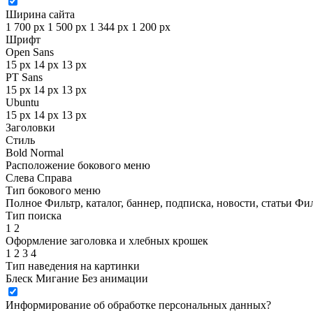
Ширина сайта
1 700 px
1 500 px
1 344 px
1 200 px
Шрифт
Open Sans
15 px
14 px
13 px
PT Sans
15 px
14 px
13 px
Ubuntu
15 px
14 px
13 px
Заголовки
Стиль
Bold
Normal
Расположение бокового меню
Слева
Справа
Тип бокового меню
Полное
Фильтр, каталог, баннер, подписка, новости, статьи
Фил
Тип поиска
1
2
Оформление заголовка и хлебных крошек
1
2
3
4
Тип наведения на картинки
Блеск
Мигание
Без анимации
Информирование об обработке персональных данных
?