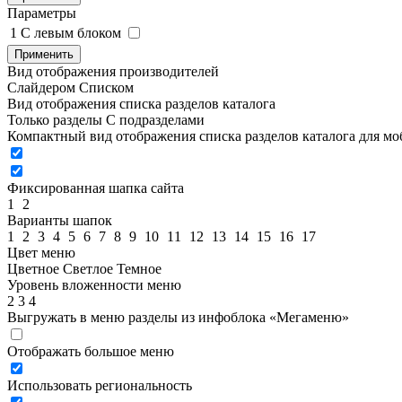
Параметры
1
C левым блоком
Применить
Вид отображения производителей
Слайдером
Списком
Вид отображения списка разделов каталога
Только разделы
С подразделами
Компактный вид отображения списка разделов каталога для м
Фиксированная шапка сайта
1
2
Варианты шапок
1
2
3
4
5
6
7
8
9
10
11
12
13
14
15
16
17
Цвет меню
Цветное
Светлое
Темное
Уровень вложенности меню
2
3
4
Выгружать в меню разделы из инфоблока «Мегаменю»
Отображать большое меню
Использовать региональность