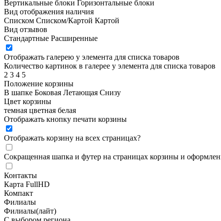
Вертикальные блоки
Горизонтальные блоки
Вид отображения наличия
Списком
Списком/Картой
Картой
Вид отзывов
Стандартные
Расширенные
Отображать галерею у элемента для списка товаров
Количество картинок в галерее у элемента для списка товаров
2
3
4
5
Положение корзины
В шапке
Боковая
Летающая
Снизу
Цвет корзины
темная
цветная
белая
Отображать кнопку печати корзины
Отображать корзину на всех страницах
?
Сокращенная шапка и футер на страницах корзины и оформлени
Контакты
Карта FullHD
Компакт
Филиалы
Филиалы(лайт)
С выбором региона