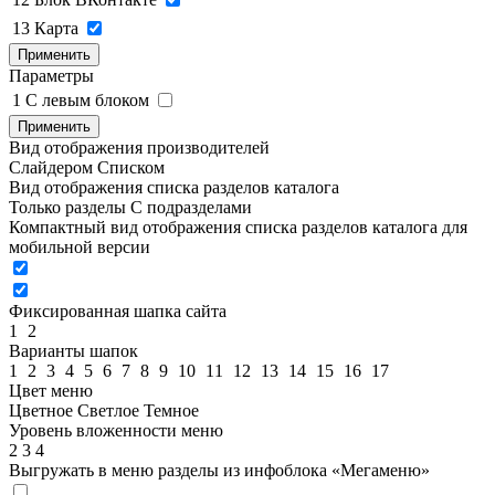
13
Карта
Применить
Параметры
1
C левым блоком
Применить
Вид отображения производителей
Слайдером
Списком
Вид отображения списка разделов каталога
Только разделы
С подразделами
Компактный вид отображения списка разделов каталога для
мобильной версии
Фиксированная шапка сайта
1
2
Варианты шапок
1
2
3
4
5
6
7
8
9
10
11
12
13
14
15
16
17
Цвет меню
Цветное
Светлое
Темное
Уровень вложенности меню
2
3
4
Выгружать в меню разделы из инфоблока «Мегаменю»