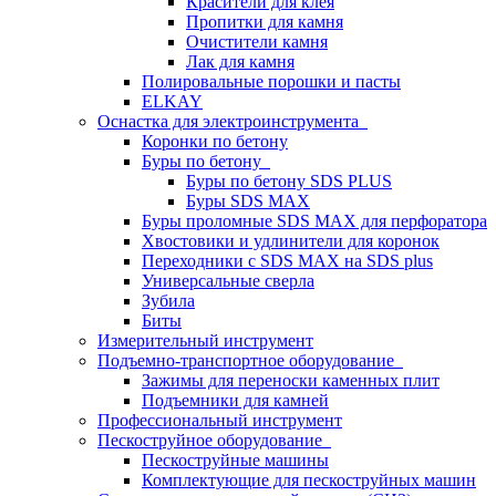
Красители для клея
Пропитки для камня
Очистители камня
Лак для камня
Полировальные порошки и пасты
ELKAY
Оснастка для электроинструмента
Коронки по бетону
Буры по бетону
Буры по бетону SDS PLUS
Буры SDS MAX
Буры проломные SDS MAX для перфоратора
Хвостовики и удлинители для коронок
Переходники с SDS MAX на SDS plus
Универсальные сверла
Зубила
Биты
Измерительный инструмент
Подъемно-транспортное оборудование
Зажимы для переноски каменных плит
Подъемники для камней
Профессиональный инструмент
Пескоструйное оборудование
Пескоструйные машины
Комплектующие для пескоструйных машин