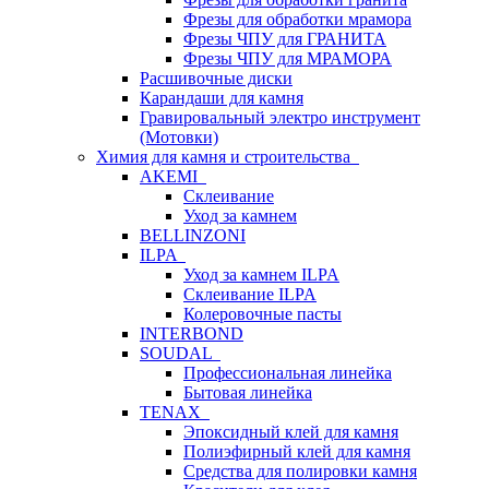
Фрезы для обработки мрамора
Фрезы ЧПУ для ГРАНИТА
Фрезы ЧПУ для МРАМОРА
Расшивочные диски
Карандаши для камня
Гравировальный электро инструмент
(Мотовки)
Химия для камня и строительства
AKEMI
Склеивание
Уход за камнем
BELLINZONI
ILPA
Уход за камнем ILPA
Склеивание ILPA
Колеровочные пасты
INTERBOND
SOUDAL
Профессиональная линейка
Бытовая линейка
TENAX
Эпоксидный клей для камня
Полиэфирный клей для камня
Средства для полировки камня