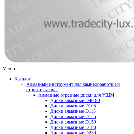
Меню
Каталог
Алмазный инструмент для камнеобработки и
строительства
Алмазные отрезные диски для УШМ
Диски алмазные D40-80
Диски алмазные D105
Диски алмазные D115
Диски алмазные D125
Диски алмазные D150
Диски алмазные D180
Диски алмазные D230