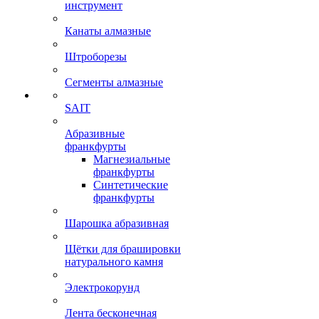
инструмент
Канаты алмазные
Штроборезы
Сегменты алмазные
SAIT
Абразивные
франкфурты
Магнезиальные
франкфурты
Синтетические
франкфурты
Шарошка абразивная
Щётки для брашировки
натурального камня
Электрокорунд
Лента бесконечная