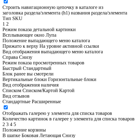
Строить навигационную цепочку в каталоге из
заголовка раздела/элемента (h1)
названия раздела/элемента
Тип SKU
1
2
Режим показа детальной картинки
Всплывающее окно
Лупа
Положение выпадающего меню каталога
Прижато к верху
На уровне активной ссылки
Вид отображения выпадающего меню каталога
Справа
Снизу
Режим показа просмотренных товаров
Быстрый
Стандартный
Блок ранее вы смотрели
Вертикальные блоки
Горизонтальные блоки
Вид отображения наличия
Списком
Списком/Картой
Картой
Вид отзывов
Стандартные
Расширенные
Отображать галерею у элемента для списка товаров
Количество картинок в галерее у элемента для списка товаров
2
3
4
5
Положение корзины
В шапке
Боковая
Летающая
Снизу