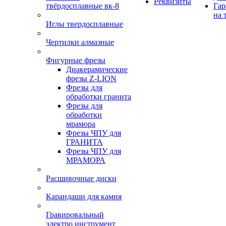
Реквизиты
твёрдосплавные вк-8
Гар
на 
Иглы твердосплавные
Чертилки алмазные
Фигурные фрезы
Диакерамические
фрезы Z-LION
Фрезы для
обработки гранита
Фрезы для
обработки
мрамора
Фрезы ЧПУ для
ГРАНИТА
Фрезы ЧПУ для
МРАМОРА
Расшивочные диски
Карандаши для камня
Гравировальный
электро инструмент