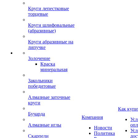
Круги лепестковые
торцевые
Круги шлифовальные
(абразивные)
Круги абразивные на
липучке
Золочение
Краска
минеральная
Закольники
победитовые
Алмазные заточные
круги
Как купи
Бучарда
Компания
Усл
Алмазные иглы
опл
Новости
Усл
Политика
Скарпели
дос