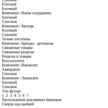
Плиткой
Блочный
Компания \ Наши сотрудники
Блочный
Списком
Компания \ Бренды
Блочный
Списком
Только логотипы
Компания \ Бренды - детальная
Связанные товары
Связанные разделы
Разделы и товары
Вид каталога
Компания \ Вакансии
Аккордеон
Списком
Компания \ Лицензии
Блочный
Списком
Тип футера
1
2
3
4
5
6
7
Расположение рекламных баннеров
Сверху над шапкой