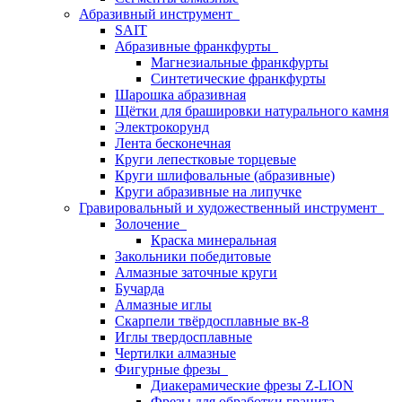
Абразивный инструмент
SAIT
Абразивные франкфурты
Магнезиальные франкфурты
Синтетические франкфурты
Шарошка абразивная
Щётки для брашировки натурального камня
Электрокорунд
Лента бесконечная
Круги лепестковые торцевые
Круги шлифовальные (абразивные)
Круги абразивные на липучке
Гравировальный и художественный инструмент
Золочение
Краска минеральная
Закольники победитовые
Алмазные заточные круги
Бучарда
Алмазные иглы
Скарпели твёрдосплавные вк-8
Иглы твердосплавные
Чертилки алмазные
Фигурные фрезы
Диакерамические фрезы Z-LION
Фрезы для обработки гранита