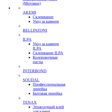
(Мотовки)
AKEMI
Склеивание
Уход за камнем
BELLINZONI
ILPA
Уход за камнем
ILPA
Склеивание ILPA
Колеровочные
пасты
INTERBOND
SOUDAL
Профессиональная
линейка
Бытовая линейка
TENAX
Эпоксидный клей
для камня