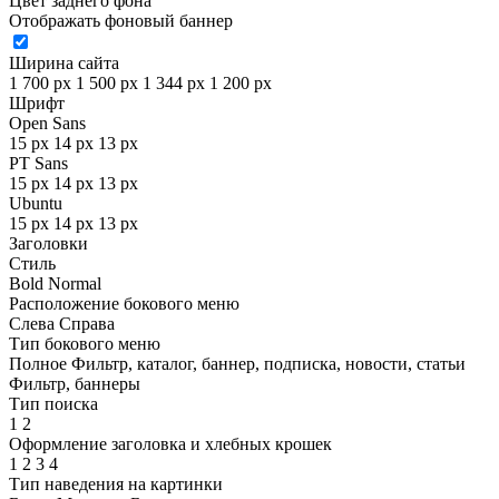
Цвет заднего фона
Отображать фоновый баннер
Ширина сайта
1 700 px
1 500 px
1 344 px
1 200 px
Шрифт
Open Sans
15 px
14 px
13 px
PT Sans
15 px
14 px
13 px
Ubuntu
15 px
14 px
13 px
Заголовки
Стиль
Bold
Normal
Расположение бокового меню
Слева
Справа
Тип бокового меню
Полное
Фильтр, каталог, баннер, подписка, новости, статьи
Фильтр, баннеры
Тип поиска
1
2
Оформление заголовка и хлебных крошек
1
2
3
4
Тип наведения на картинки