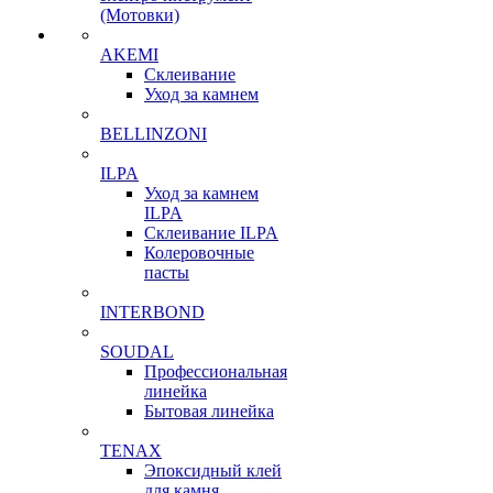
(Мотовки)
AKEMI
Склеивание
Уход за камнем
BELLINZONI
ILPA
Уход за камнем
ILPA
Склеивание ILPA
Колеровочные
пасты
INTERBOND
SOUDAL
Профессиональная
линейка
Бытовая линейка
TENAX
Эпоксидный клей
для камня