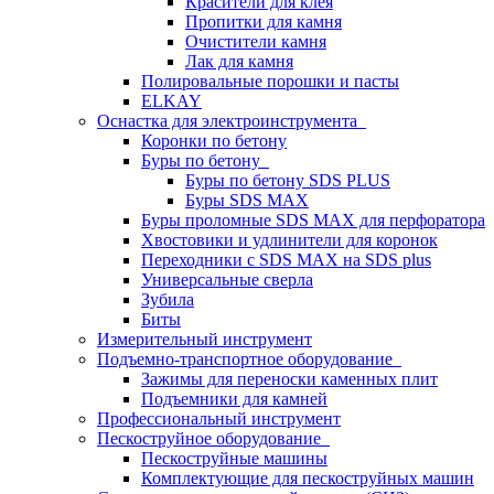
Красители для клея
Пропитки для камня
Очистители камня
Лак для камня
Полировальные порошки и пасты
ELKAY
Оснастка для электроинструмента
Коронки по бетону
Буры по бетону
Буры по бетону SDS PLUS
Буры SDS MAX
Буры проломные SDS MAX для перфоратора
Хвостовики и удлинители для коронок
Переходники с SDS MAX на SDS plus
Универсальные сверла
Зубила
Биты
Измерительный инструмент
Подъемно-транспортное оборудование
Зажимы для переноски каменных плит
Подъемники для камней
Профессиональный инструмент
Пескоструйное оборудование
Пескоструйные машины
Комплектующие для пескоструйных машин