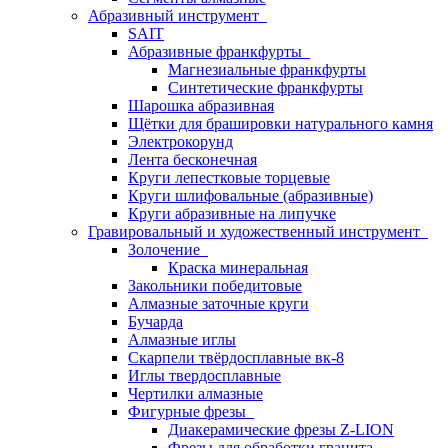
Абразивный инструмент
SAIT
Абразивные франкфурты
Магнезиальные франкфурты
Синтетические франкфурты
Шарошка абразивная
Щётки для брашировки натурального камня
Электрокорунд
Лента бесконечная
Круги лепестковые торцевые
Круги шлифовальные (абразивные)
Круги абразивные на липучке
Гравировальный и художественный инструмент
Золочение
Краска минеральная
Закольники победитовые
Алмазные заточные круги
Бучарда
Алмазные иглы
Скарпели твёрдосплавные вк-8
Иглы твердосплавные
Чертилки алмазные
Фигурные фрезы
Диакерамические фрезы Z-LION
Фрезы для обработки гранита