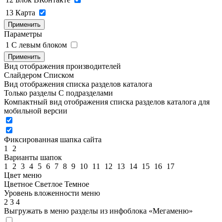
13
Карта
Применить
Параметры
1
C левым блоком
Применить
Вид отображения производителей
Слайдером
Списком
Вид отображения списка разделов каталога
Только разделы
С подразделами
Компактный вид отображения списка разделов каталога для
мобильной версии
Фиксированная шапка сайта
1
2
Варианты шапок
1
2
3
4
5
6
7
8
9
10
11
12
13
14
15
16
17
Цвет меню
Цветное
Светлое
Темное
Уровень вложенности меню
2
3
4
Выгружать в меню разделы из инфоблока «Мегаменю»