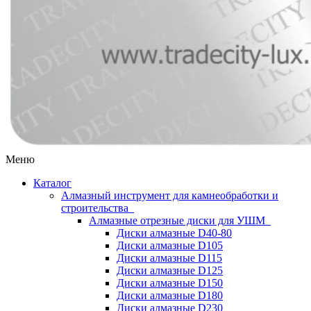
Меню
Каталог
Алмазный инструмент для камнеобработки и
строительства
Алмазные отрезные диски для УШМ
Диски алмазные D40-80
Диски алмазные D105
Диски алмазные D115
Диски алмазные D125
Диски алмазные D150
Диски алмазные D180
Диски алмазные D230