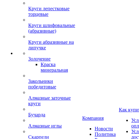
Круги лепестковые
торцевые
Круги шлифовальные
(абразивные)
Круги абразивные на
липучке
Золочение
Краска
минеральная
Закольники
победитовые
Алмазные заточные
круги
Как купи
Бучарда
Компания
Усл
Алмазные иглы
опл
Новости
Усл
Политика
Скарпели
дос