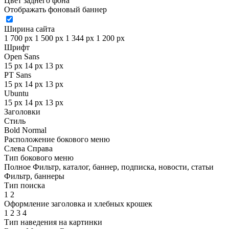
Цвет заднего фона
Отображать фоновый баннер
Ширина сайта
1 700 px
1 500 px
1 344 px
1 200 px
Шрифт
Open Sans
15 px
14 px
13 px
PT Sans
15 px
14 px
13 px
Ubuntu
15 px
14 px
13 px
Заголовки
Стиль
Bold
Normal
Расположение бокового меню
Слева
Справа
Тип бокового меню
Полное
Фильтр, каталог, баннер, подписка, новости, статьи
Фильтр, баннеры
Тип поиска
1
2
Оформление заголовка и хлебных крошек
1
2
3
4
Тип наведения на картинки