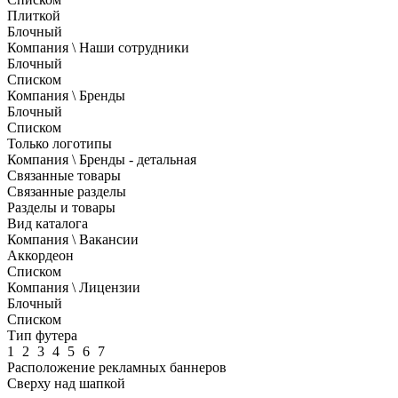
Плиткой
Блочный
Компания \ Наши сотрудники
Блочный
Списком
Компания \ Бренды
Блочный
Списком
Только логотипы
Компания \ Бренды - детальная
Связанные товары
Связанные разделы
Разделы и товары
Вид каталога
Компания \ Вакансии
Аккордеон
Списком
Компания \ Лицензии
Блочный
Списком
Тип футера
1
2
3
4
5
6
7
Расположение рекламных баннеров
Сверху над шапкой