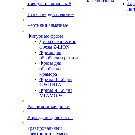
Реквизиты
твёрдосплавные вк-8
Гар
на 
Иглы твердосплавные
Чертилки алмазные
Фигурные фрезы
Диакерамические
фрезы Z-LION
Фрезы для
обработки гранита
Фрезы для
обработки
мрамора
Фрезы ЧПУ для
ГРАНИТА
Фрезы ЧПУ для
МРАМОРА
Расшивочные диски
Карандаши для камня
Гравировальный
электро инструмент