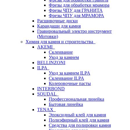
Фрезы для обработки мрамора
Фрезы ЧПУ для ГРАНИТА
Фрезы ЧПУ для МРАМОРА
Расшивочные диски
Карандаши для камня
Гравировальный электро инструмент
(Мотовки)
Химия для камня и строительства
AKEMI
Склеивание
Уход за камнем
BELLINZONI
ILPA
Уход за камнем ILPA
Склеивание ILPA
Колеровочные пасты
INTERBOND
SOUDAL
Профессиональная линейка
Бытовая линейка
TENAX
Эпоксидный клей для камня
Полиэфирный клей для камня
Средства для полировки камня