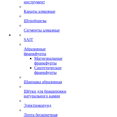
инструмент
Канаты алмазные
Штроборезы
Сегменты алмазные
SAIT
Абразивные
франкфурты
Магнезиальные
франкфурты
Синтетические
франкфурты
Шарошка абразивная
Щётки для брашировки
натурального камня
Электрокорунд
Лента бесконечная