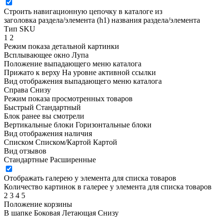
Строить навигационную цепочку в каталоге из
заголовка раздела/элемента (h1)
названия раздела/элемента
Тип SKU
1
2
Режим показа детальной картинки
Всплывающее окно
Лупа
Положение выпадающего меню каталога
Прижато к верху
На уровне активной ссылки
Вид отображения выпадающего меню каталога
Справа
Снизу
Режим показа просмотренных товаров
Быстрый
Стандартный
Блок ранее вы смотрели
Вертикальные блоки
Горизонтальные блоки
Вид отображения наличия
Списком
Списком/Картой
Картой
Вид отзывов
Стандартные
Расширенные
Отображать галерею у элемента для списка товаров
Количество картинок в галерее у элемента для списка товаров
2
3
4
5
Положение корзины
В шапке
Боковая
Летающая
Снизу