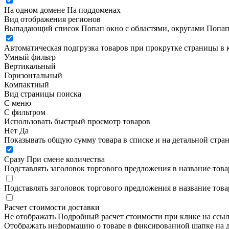
На одном домене
На поддоменах
Вид отображения регионов
Выпадающий список
Попап окно c областями, округами
Попап
Автоматическая подгрузка товаров при прокрутке страницы в 
Умный фильтр
Вертикальный
Горизонтальный
Компактный
Вид страницы поиска
С меню
С фильтром
Использовать быстрый просмотр товаров
Нет
Да
Показывать общую сумму товара в списке и на детальной стра
Сразу
При смене количества
Подставлять заголовок торгового предложения в название това
Подставлять заголовок торгового предложения в название това
Расчет стоимости доставки
Не отображать
Подробный расчет стоимости при клике на ссы
Отображать информацию о товаре в фиксированной шапке на д