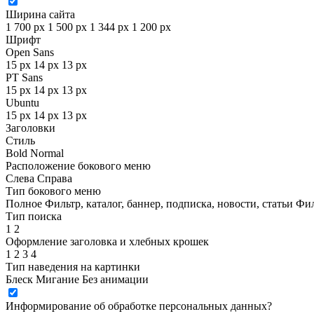
Ширина сайта
1 700 px
1 500 px
1 344 px
1 200 px
Шрифт
Open Sans
15 px
14 px
13 px
PT Sans
15 px
14 px
13 px
Ubuntu
15 px
14 px
13 px
Заголовки
Стиль
Bold
Normal
Расположение бокового меню
Слева
Справа
Тип бокового меню
Полное
Фильтр, каталог, баннер, подписка, новости, статьи
Фил
Тип поиска
1
2
Оформление заголовка и хлебных крошек
1
2
3
4
Тип наведения на картинки
Блеск
Мигание
Без анимации
Информирование об обработке персональных данных
?