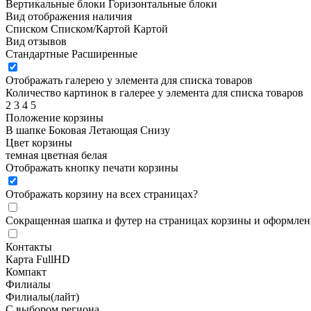
Вертикальные блоки
Горизонтальные блоки
Вид отображения наличия
Списком
Списком/Картой
Картой
Вид отзывов
Стандартные
Расширенные
Отображать галерею у элемента для списка товаров
Количество картинок в галерее у элемента для списка товаров
2
3
4
5
Положение корзины
В шапке
Боковая
Летающая
Снизу
Цвет корзины
темная
цветная
белая
Отображать кнопку печати корзины
Отображать корзину на всех страницах
?
Сокращенная шапка и футер на страницах корзины и оформлени
Контакты
Карта FullHD
Компакт
Филиалы
Филиалы(лайт)
С выбором региона