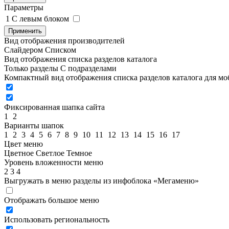
Параметры
1
C левым блоком
Применить
Вид отображения производителей
Слайдером
Списком
Вид отображения списка разделов каталога
Только разделы
С подразделами
Компактный вид отображения списка разделов каталога для м
Фиксированная шапка сайта
1
2
Варианты шапок
1
2
3
4
5
6
7
8
9
10
11
12
13
14
15
16
17
Цвет меню
Цветное
Светлое
Темное
Уровень вложенности меню
2
3
4
Выгружать в меню разделы из инфоблока «Мегаменю»
Отображать большое меню
Использовать региональность