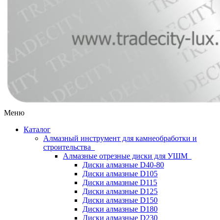
Меню
Каталог
Алмазный инструмент для камнеобработки и
строительства
Алмазные отрезные диски для УШМ
Диски алмазные D40-80
Диски алмазные D105
Диски алмазные D115
Диски алмазные D125
Диски алмазные D150
Диски алмазные D180
Диски алмазные D230