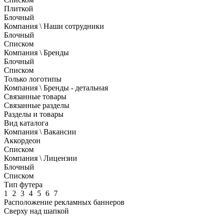
Плиткой
Блочный
Компания \ Наши сотрудники
Блочный
Списком
Компания \ Бренды
Блочный
Списком
Только логотипы
Компания \ Бренды - детальная
Связанные товары
Связанные разделы
Разделы и товары
Вид каталога
Компания \ Вакансии
Аккордеон
Списком
Компания \ Лицензии
Блочный
Списком
Тип футера
1
2
3
4
5
6
7
Расположение рекламных баннеров
Сверху над шапкой