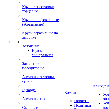
Круги лепестковые
торцевые
Круги шлифовальные
(абразивные)
Круги абразивные на
липучке
Золочение
Краска
минеральная
Закольники
победитовые
Алмазные заточные
круги
Как купи
Бучарда
Компания
Усл
Алмазные иглы
опл
Новости
Усл
Политика
Скарпели
дос