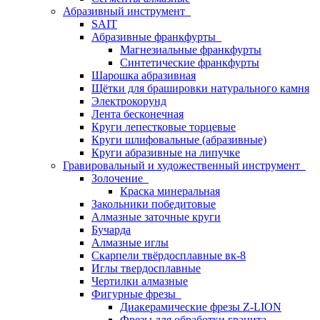
Абразивный инструмент
SAIT
Абразивные франкфурты
Магнезиальные франкфурты
Синтетические франкфурты
Шарошка абразивная
Щётки для брашировки натурального камня
Электрокорунд
Лента бесконечная
Круги лепестковые торцевые
Круги шлифовальные (абразивные)
Круги абразивные на липучке
Гравировальный и художественный инструмент
Золочение
Краска минеральная
Закольники победитовые
Алмазные заточные круги
Бучарда
Алмазные иглы
Скарпели твёрдосплавные вк-8
Иглы твердосплавные
Чертилки алмазные
Фигурные фрезы
Диакерамические фрезы Z-LION
Фрезы для обработки гранита