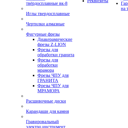
Реквизиты
твёрдосплавные вк-8
Гар
на 
Иглы твердосплавные
Чертилки алмазные
Фигурные фрезы
Диакерамические
фрезы Z-LION
Фрезы для
обработки гранита
Фрезы для
обработки
мрамора
Фрезы ЧПУ для
ГРАНИТА
Фрезы ЧПУ для
МРАМОРА
Расшивочные диски
Карандаши для камня
Гравировальный
электро инструмент