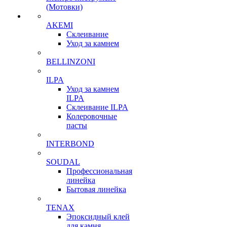
(Мотовки)
AKEMI
Склеивание
Уход за камнем
BELLINZONI
ILPA
Уход за камнем
ILPA
Склеивание ILPA
Колеровочные
пасты
INTERBOND
SOUDAL
Профессиональная
линейка
Бытовая линейка
TENAX
Эпоксидный клей
для камня