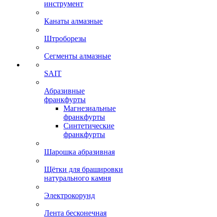
инструмент
Канаты алмазные
Штроборезы
Сегменты алмазные
SAIT
Абразивные
франкфурты
Магнезиальные
франкфурты
Синтетические
франкфурты
Шарошка абразивная
Щётки для брашировки
натурального камня
Электрокорунд
Лента бесконечная