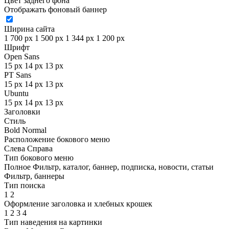
Цвет заднего фона
Отображать фоновый баннер
Ширина сайта
1 700 px
1 500 px
1 344 px
1 200 px
Шрифт
Open Sans
15 px
14 px
13 px
PT Sans
15 px
14 px
13 px
Ubuntu
15 px
14 px
13 px
Заголовки
Стиль
Bold
Normal
Расположение бокового меню
Слева
Справа
Тип бокового меню
Полное
Фильтр, каталог, баннер, подписка, новости, статьи
Фильтр, баннеры
Тип поиска
1
2
Оформление заголовка и хлебных крошек
1
2
3
4
Тип наведения на картинки