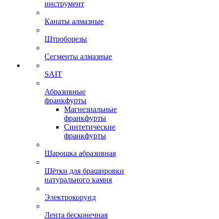
инструмент
Канаты алмазные
Штроборезы
Сегменты алмазные
SAIT
Абразивные
франкфурты
Магнезиальные
франкфурты
Синтетические
франкфурты
Шарошка абразивная
Щётки для брашировки
натурального камня
Электрокорунд
Лента бесконечная