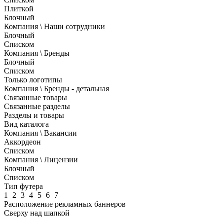
Плиткой
Блочный
Компания \ Наши сотрудники
Блочный
Списком
Компания \ Бренды
Блочный
Списком
Только логотипы
Компания \ Бренды - детальная
Связанные товары
Связанные разделы
Разделы и товары
Вид каталога
Компания \ Вакансии
Аккордеон
Списком
Компания \ Лицензии
Блочный
Списком
Тип футера
1
2
3
4
5
6
7
Расположение рекламных баннеров
Сверху над шапкой