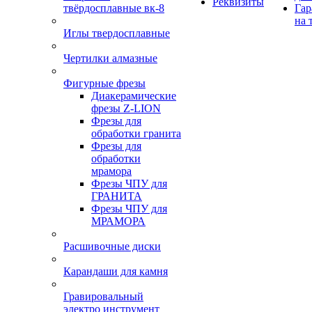
Реквизиты
твёрдосплавные вк-8
Гар
на 
Иглы твердосплавные
Чертилки алмазные
Фигурные фрезы
Диакерамические
фрезы Z-LION
Фрезы для
обработки гранита
Фрезы для
обработки
мрамора
Фрезы ЧПУ для
ГРАНИТА
Фрезы ЧПУ для
МРАМОРА
Расшивочные диски
Карандаши для камня
Гравировальный
электро инструмент