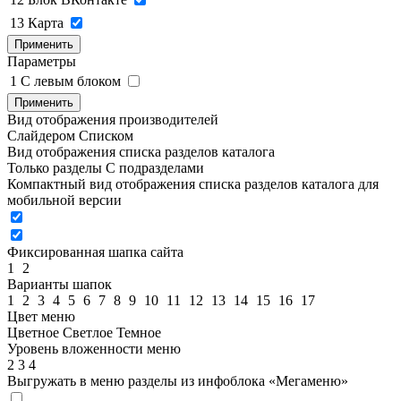
13
Карта
Применить
Параметры
1
C левым блоком
Применить
Вид отображения производителей
Слайдером
Списком
Вид отображения списка разделов каталога
Только разделы
С подразделами
Компактный вид отображения списка разделов каталога для
мобильной версии
Фиксированная шапка сайта
1
2
Варианты шапок
1
2
3
4
5
6
7
8
9
10
11
12
13
14
15
16
17
Цвет меню
Цветное
Светлое
Темное
Уровень вложенности меню
2
3
4
Выгружать в меню разделы из инфоблока «Мегаменю»