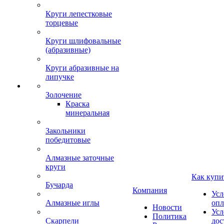
Круги лепестковые
торцевые
Круги шлифовальные
(абразивные)
Круги абразивные на
липучке
Золочение
Краска
минеральная
Закольники
победитовые
Алмазные заточные
круги
Как купи
Бучарда
Компания
Усл
Алмазные иглы
опл
Новости
Усл
Политика
Скарпели
дос