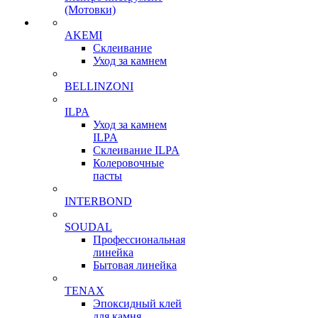
(Мотовки)
AKEMI
Склеивание
Уход за камнем
BELLINZONI
ILPA
Уход за камнем
ILPA
Склеивание ILPA
Колеровочные
пасты
INTERBOND
SOUDAL
Профессиональная
линейка
Бытовая линейка
TENAX
Эпоксидный клей
для камня