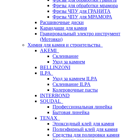
Фрезы для обработки мрамора
Фрезы ЧПУ для ГРАНИТА
Фрезы ЧПУ для МРАМОРА
Расшивочные диски
Карандаши для камня
Гравировальный электро инструмент
(Мотовки)
Химия для камня и строительства
AKEMI
Склеивание
Уход за камнем
BELLINZONI
ILPA
Уход за камнем ILPA
Склеивание ILPA
Колеровочные пасты
INTERBOND
SOUDAL
Профессиональная линейка
Бытовая линейка
TENAX
Эпоксидный клей для камня
Полиэфирный клей для камня
Средства для полировки камня