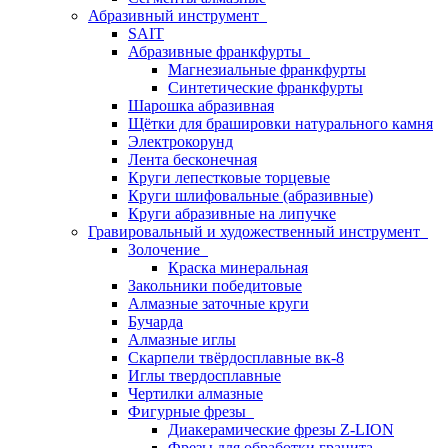
Абразивный инструмент
SAIT
Абразивные франкфурты
Магнезиальные франкфурты
Синтетические франкфурты
Шарошка абразивная
Щётки для брашировки натурального камня
Электрокорунд
Лента бесконечная
Круги лепестковые торцевые
Круги шлифовальные (абразивные)
Круги абразивные на липучке
Гравировальный и художественный инструмент
Золочение
Краска минеральная
Закольники победитовые
Алмазные заточные круги
Бучарда
Алмазные иглы
Скарпели твёрдосплавные вк-8
Иглы твердосплавные
Чертилки алмазные
Фигурные фрезы
Диакерамические фрезы Z-LION
Фрезы для обработки гранита