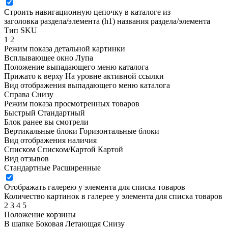
Строить навигационную цепочку в каталоге из
заголовка раздела/элемента (h1)
названия раздела/элемента
Тип SKU
1
2
Режим показа детальной картинки
Всплывающее окно
Лупа
Положение выпадающего меню каталога
Прижато к верху
На уровне активной ссылки
Вид отображения выпадающего меню каталога
Справа
Снизу
Режим показа просмотренных товаров
Быстрый
Стандартный
Блок ранее вы смотрели
Вертикальные блоки
Горизонтальные блоки
Вид отображения наличия
Списком
Списком/Картой
Картой
Вид отзывов
Стандартные
Расширенные
Отображать галерею у элемента для списка товаров
Количество картинок в галерее у элемента для списка товаров
2
3
4
5
Положение корзины
В шапке
Боковая
Летающая
Снизу