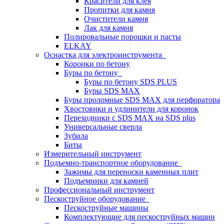
Красители для клея
Пропитки для камня
Очистители камня
Лак для камня
Полировальные порошки и пасты
ELKAY
Оснастка для электроинструмента
Коронки по бетону
Буры по бетону
Буры по бетону SDS PLUS
Буры SDS MAX
Буры проломные SDS MAX для перфоратора
Хвостовики и удлинители для коронок
Переходники с SDS MAX на SDS plus
Универсальные сверла
Зубила
Биты
Измерительный инструмент
Подъемно-транспортное оборудование
Зажимы для переноски каменных плит
Подъемники для камней
Профессиональный инструмент
Пескоструйное оборудование
Пескоструйные машины
Комплектующие для пескоструйных машин