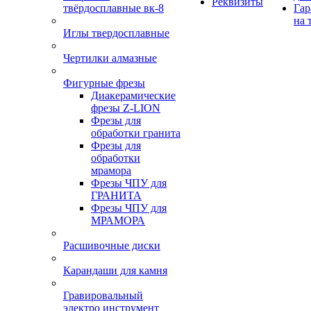
Реквизиты
твёрдосплавные вк-8
Гар
на 
Иглы твердосплавные
Чертилки алмазные
Фигурные фрезы
Диакерамические
фрезы Z-LION
Фрезы для
обработки гранита
Фрезы для
обработки
мрамора
Фрезы ЧПУ для
ГРАНИТА
Фрезы ЧПУ для
МРАМОРА
Расшивочные диски
Карандаши для камня
Гравировальный
электро инструмент