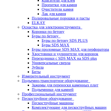
Красители для клея
Пропитки для камня
Очистители камня
Лак для камня
Полировальные порошки и пасты
ELKAY
Оснастка для электроинструмента
Коронки по бетону
Буры по бетону
Буры по бетону SDS PLUS
Буры SDS MAX
Буры проломные SDS MAX для перфоратора
Хвостовики и удлинители для коронок
Переходники с SDS MAX на SDS plus
Универсальные сверла
Зубила
Биты
Измерительный инструмент
Подъемно-транспортное оборудование
Зажимы для переноски каменных плит
Подъемники для камней
Профессиональный инструмент
Пескоструйное оборудование
Пескоструйные машины
Комплектующие для пескоструйных машин