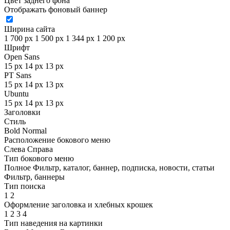
Цвет заднего фона
Отображать фоновый баннер
Ширина сайта
1 700 px
1 500 px
1 344 px
1 200 px
Шрифт
Open Sans
15 px
14 px
13 px
PT Sans
15 px
14 px
13 px
Ubuntu
15 px
14 px
13 px
Заголовки
Стиль
Bold
Normal
Расположение бокового меню
Слева
Справа
Тип бокового меню
Полное
Фильтр, каталог, баннер, подписка, новости, статьи
Фильтр, баннеры
Тип поиска
1
2
Оформление заголовка и хлебных крошек
1
2
3
4
Тип наведения на картинки