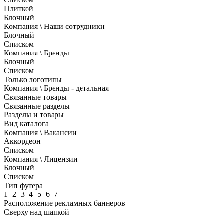
Плиткой
Блочный
Компания \ Наши сотрудники
Блочный
Списком
Компания \ Бренды
Блочный
Списком
Только логотипы
Компания \ Бренды - детальная
Связанные товары
Связанные разделы
Разделы и товары
Вид каталога
Компания \ Вакансии
Аккордеон
Списком
Компания \ Лицензии
Блочный
Списком
Тип футера
1
2
3
4
5
6
7
Расположение рекламных баннеров
Сверху над шапкой