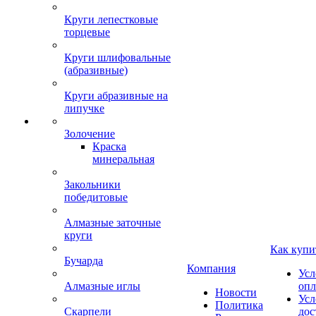
Круги лепестковые
торцевые
Круги шлифовальные
(абразивные)
Круги абразивные на
липучке
Золочение
Краска
минеральная
Закольники
победитовые
Алмазные заточные
круги
Как купи
Бучарда
Компания
Усл
Алмазные иглы
опл
Новости
Усл
Политика
Скарпели
дос