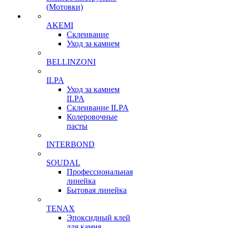
(Мотовки)
AKEMI
Склеивание
Уход за камнем
BELLINZONI
ILPA
Уход за камнем
ILPA
Склеивание ILPA
Колеровочные
пасты
INTERBOND
SOUDAL
Профессиональная
линейка
Бытовая линейка
TENAX
Эпоксидный клей
для камня