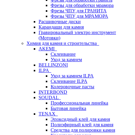
Фрезы для обработки мрамора
Фрезы ЧПУ для ГРАНИТА
Фрезы ЧПУ для МРАМОРА
Расшивочные диски
Карандаши для камня
Гравировальный электро инструмент
(Мотовки)
Химия для камня и строительства
AKEMI
Склеивание
Уход за камнем
BELLINZONI
ILPA
Уход за камнем ILPA
Склеивание ILPA
Колеровочные пасты
INTERBOND
SOUDAL
Профессиональная линейка
Бытовая линейка
TENAX
Эпоксидный клей для камня
Полиэфирный клей для камня
Средства для полировки камня