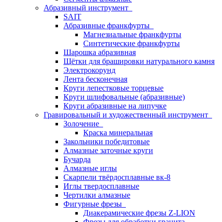
Абразивный инструмент
SAIT
Абразивные франкфурты
Магнезиальные франкфурты
Синтетические франкфурты
Шарошка абразивная
Щётки для брашировки натурального камня
Электрокорунд
Лента бесконечная
Круги лепестковые торцевые
Круги шлифовальные (абразивные)
Круги абразивные на липучке
Гравировальный и художественный инструмент
Золочение
Краска минеральная
Закольники победитовые
Алмазные заточные круги
Бучарда
Алмазные иглы
Скарпели твёрдосплавные вк-8
Иглы твердосплавные
Чертилки алмазные
Фигурные фрезы
Диакерамические фрезы Z-LION
Фрезы для обработки гранита