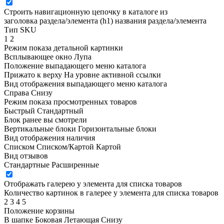
Строить навигационную цепочку в каталоге из
заголовка раздела/элемента (h1)
названия раздела/элемента
Тип SKU
1
2
Режим показа детальной картинки
Всплывающее окно
Лупа
Положение выпадающего меню каталога
Прижато к верху
На уровне активной ссылки
Вид отображения выпадающего меню каталога
Справа
Снизу
Режим показа просмотренных товаров
Быстрый
Стандартный
Блок ранее вы смотрели
Вертикальные блоки
Горизонтальные блоки
Вид отображения наличия
Списком
Списком/Картой
Картой
Вид отзывов
Стандартные
Расширенные
Отображать галерею у элемента для списка товаров
Количество картинок в галерее у элемента для списка товаров
2
3
4
5
Положение корзины
В шапке
Боковая
Летающая
Снизу