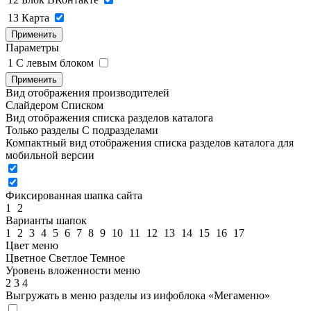
13
Карта
Применить
Параметры
1
C левым блоком
Применить
Вид отображения производителей
Слайдером
Списком
Вид отображения списка разделов каталога
Только разделы
С подразделами
Компактный вид отображения списка разделов каталога для
мобильной версии
Фиксированная шапка сайта
1
2
Варианты шапок
1
2
3
4
5
6
7
8
9
10
11
12
13
14
15
16
17
Цвет меню
Цветное
Светлое
Темное
Уровень вложенности меню
2
3
4
Выгружать в меню разделы из инфоблока «Мегаменю»