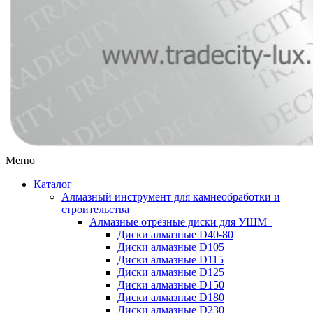
Меню
Каталог
Алмазный инструмент для камнеобработки и
строительства
Алмазные отрезные диски для УШМ
Диски алмазные D40-80
Диски алмазные D105
Диски алмазные D115
Диски алмазные D125
Диски алмазные D150
Диски алмазные D180
Диски алмазные D230