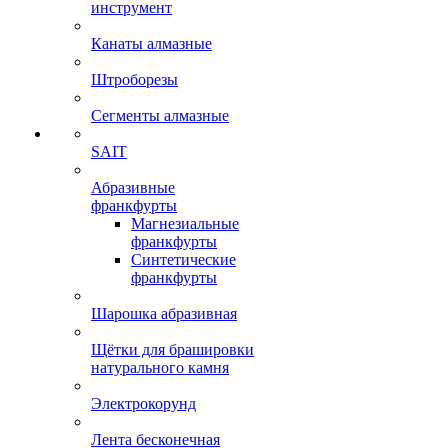
инструмент
Канаты алмазные
Штроборезы
Сегменты алмазные
SAIT
Абразивные
франкфурты
Магнезиальные
франкфурты
Синтетические
франкфурты
Шарошка абразивная
Щётки для брашировки
натурального камня
Электрокорунд
Лента бесконечная