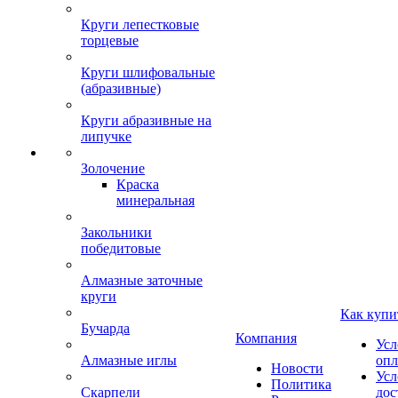
Круги лепестковые
торцевые
Круги шлифовальные
(абразивные)
Круги абразивные на
липучке
Золочение
Краска
минеральная
Закольники
победитовые
Алмазные заточные
круги
Как купи
Бучарда
Компания
Усл
Алмазные иглы
опл
Новости
Усл
Политика
Скарпели
дос