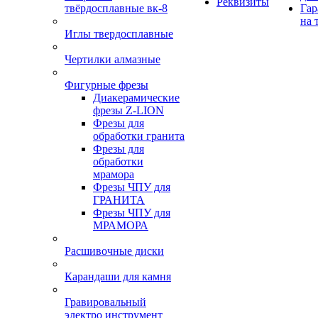
Реквизиты
твёрдосплавные вк-8
Гар
на 
Иглы твердосплавные
Чертилки алмазные
Фигурные фрезы
Диакерамические
фрезы Z-LION
Фрезы для
обработки гранита
Фрезы для
обработки
мрамора
Фрезы ЧПУ для
ГРАНИТА
Фрезы ЧПУ для
МРАМОРА
Расшивочные диски
Карандаши для камня
Гравировальный
электро инструмент