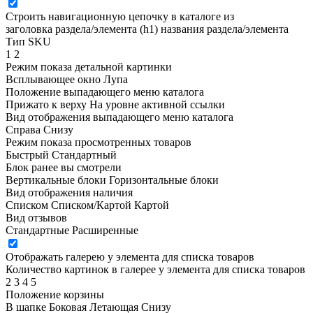
Строить навигационную цепочку в каталоге из
заголовка раздела/элемента (h1)
названия раздела/элемента
Тип SKU
1
2
Режим показа детальной картинки
Всплывающее окно
Лупа
Положение выпадающего меню каталога
Прижато к верху
На уровне активной ссылки
Вид отображения выпадающего меню каталога
Справа
Снизу
Режим показа просмотренных товаров
Быстрый
Стандартный
Блок ранее вы смотрели
Вертикальные блоки
Горизонтальные блоки
Вид отображения наличия
Списком
Списком/Картой
Картой
Вид отзывов
Стандартные
Расширенные
Отображать галерею у элемента для списка товаров
Количество картинок в галерее у элемента для списка товаров
2
3
4
5
Положение корзины
В шапке
Боковая
Летающая
Снизу