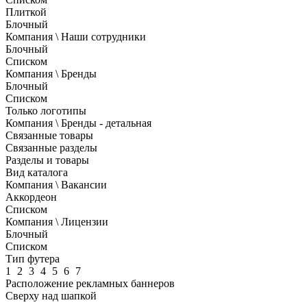
Плиткой
Блочный
Компания \ Наши сотрудники
Блочный
Списком
Компания \ Бренды
Блочный
Списком
Только логотипы
Компания \ Бренды - детальная
Связанные товары
Связанные разделы
Разделы и товары
Вид каталога
Компания \ Вакансии
Аккордеон
Списком
Компания \ Лицензии
Блочный
Списком
Тип футера
1
2
3
4
5
6
7
Расположение рекламных баннеров
Сверху над шапкой