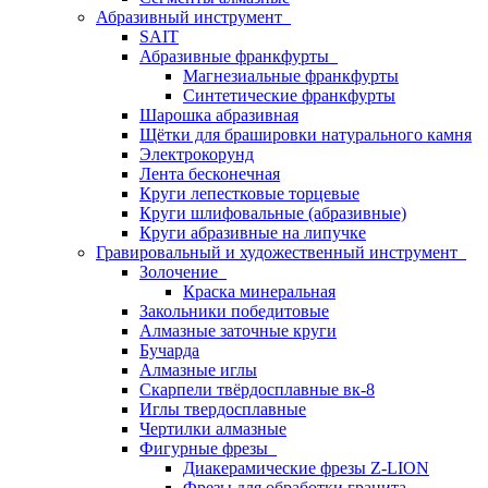
Абразивный инструмент
SAIT
Абразивные франкфурты
Магнезиальные франкфурты
Синтетические франкфурты
Шарошка абразивная
Щётки для брашировки натурального камня
Электрокорунд
Лента бесконечная
Круги лепестковые торцевые
Круги шлифовальные (абразивные)
Круги абразивные на липучке
Гравировальный и художественный инструмент
Золочение
Краска минеральная
Закольники победитовые
Алмазные заточные круги
Бучарда
Алмазные иглы
Скарпели твёрдосплавные вк-8
Иглы твердосплавные
Чертилки алмазные
Фигурные фрезы
Диакерамические фрезы Z-LION
Фрезы для обработки гранита