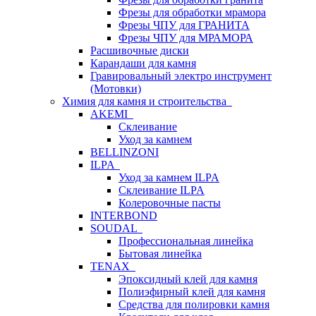
Фрезы для обработки мрамора
Фрезы ЧПУ для ГРАНИТА
Фрезы ЧПУ для МРАМОРА
Расшивочные диски
Карандаши для камня
Гравировальный электро инструмент
(Мотовки)
Химия для камня и строительства
AKEMI
Склеивание
Уход за камнем
BELLINZONI
ILPA
Уход за камнем ILPA
Склеивание ILPA
Колеровочные пасты
INTERBOND
SOUDAL
Профессиональная линейка
Бытовая линейка
TENAX
Эпоксидный клей для камня
Полиэфирный клей для камня
Средства для полировки камня