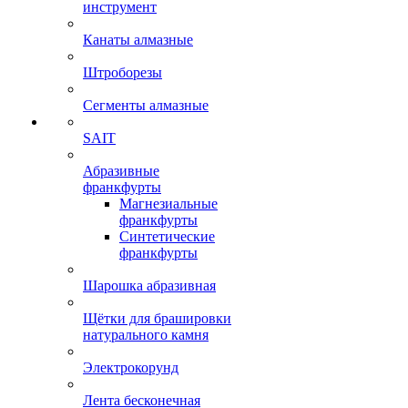
инструмент
Канаты алмазные
Штроборезы
Сегменты алмазные
SAIT
Абразивные
франкфурты
Магнезиальные
франкфурты
Синтетические
франкфурты
Шарошка абразивная
Щётки для брашировки
натурального камня
Электрокорунд
Лента бесконечная