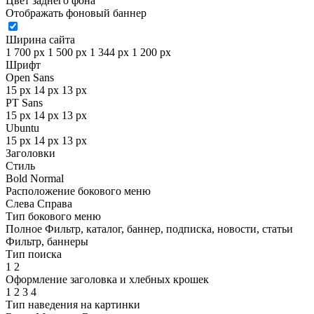
Цвет заднего фона
Отображать фоновый баннер
Ширина сайта
1 700 px
1 500 px
1 344 px
1 200 px
Шрифт
Open Sans
15 px
14 px
13 px
PT Sans
15 px
14 px
13 px
Ubuntu
15 px
14 px
13 px
Заголовки
Стиль
Bold
Normal
Расположение бокового меню
Слева
Справа
Тип бокового меню
Полное
Фильтр, каталог, баннер, подписка, новости, статьи
Фильтр, баннеры
Тип поиска
1
2
Оформление заголовка и хлебных крошек
1
2
3
4
Тип наведения на картинки