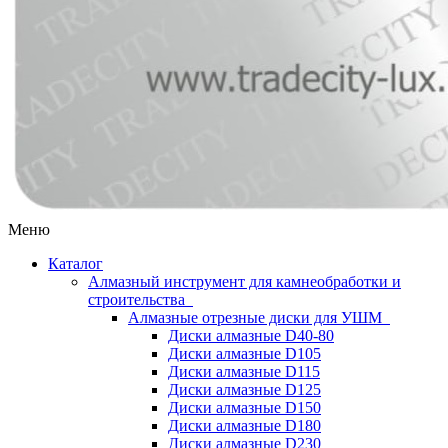
Меню
Каталог
Алмазный инструмент для камнеобработки и
строительства
Алмазные отрезные диски для УШМ
Диски алмазные D40-80
Диски алмазные D105
Диски алмазные D115
Диски алмазные D125
Диски алмазные D150
Диски алмазные D180
Диски алмазные D230