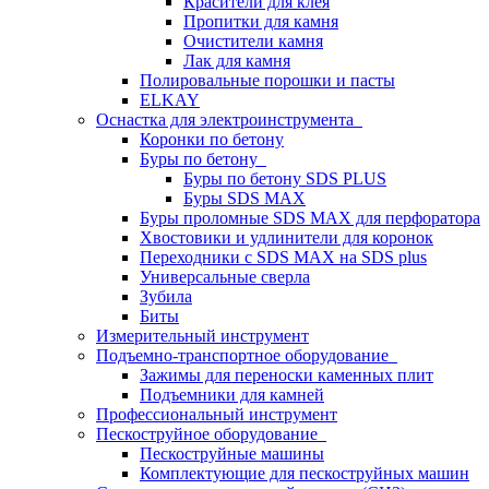
Красители для клея
Пропитки для камня
Очистители камня
Лак для камня
Полировальные порошки и пасты
ELKAY
Оснастка для электроинструмента
Коронки по бетону
Буры по бетону
Буры по бетону SDS PLUS
Буры SDS MAX
Буры проломные SDS MAX для перфоратора
Хвостовики и удлинители для коронок
Переходники с SDS MAX на SDS plus
Универсальные сверла
Зубила
Биты
Измерительный инструмент
Подъемно-транспортное оборудование
Зажимы для переноски каменных плит
Подъемники для камней
Профессиональный инструмент
Пескоструйное оборудование
Пескоструйные машины
Комплектующие для пескоструйных машин