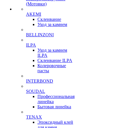
(Мотовки)
AKEMI
Склеивание
Уход за камнем
BELLINZONI
ILPA
Уход за камнем
ILPA
Склеивание ILPA
Колеровочные
пасты
INTERBOND
SOUDAL
Профессиональная
линейка
Бытовая линейка
TENAX
Эпоксидный клей
для камня