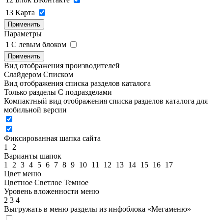
13
Карта
Применить
Параметры
1
C левым блоком
Применить
Вид отображения производителей
Слайдером
Списком
Вид отображения списка разделов каталога
Только разделы
С подразделами
Компактный вид отображения списка разделов каталога для
мобильной версии
Фиксированная шапка сайта
1
2
Варианты шапок
1
2
3
4
5
6
7
8
9
10
11
12
13
14
15
16
17
Цвет меню
Цветное
Светлое
Темное
Уровень вложенности меню
2
3
4
Выгружать в меню разделы из инфоблока «Мегаменю»