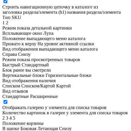
Строить навигационную цепочку в каталоге из
заголовка раздела/элемента (h1)
названия раздела/элемента
Тип SKU
1
2
Режим показа детальной картинки
Всплывающее окно
Лупа
Положение выпадающего меню каталога
Прижато к верху
На уровне активной ссылки
Вид отображения выпадающего меню каталога
Справа
Снизу
Режим показа просмотренных товаров
Быстрый
Стандартный
Блок ранее вы смотрели
Вертикальные блоки
Горизонтальные блоки
Вид отображения наличия
Списком
Списком/Картой
Картой
Вид отзывов
Стандартные
Расширенные
Отображать галерею у элемента для списка товаров
Количество картинок в галерее у элемента для списка товаров
2
3
4
5
Положение корзины
В шапке
Боковая
Летающая
Снизу