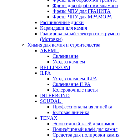
Фрезы для обработки мрамора
Фрезы ЧПУ для ГРАНИТА
Фрезы ЧПУ для МРАМОРА
Расшивочные диски
Карандаши для камня
Гравировальный электро инструмент
(Мотовки)
Химия для камня и строительства
AKEMI
Склеивание
Уход за камнем
BELLINZONI
ILPA
Уход за камнем ILPA
Склеивание ILPA
Колеровочные пасты
INTERBOND
SOUDAL
Профессиональная линейка
Бытовая линейка
TENAX
Эпоксидный клей для камня
Полиэфирный клей для камня
Средства для полировки камня