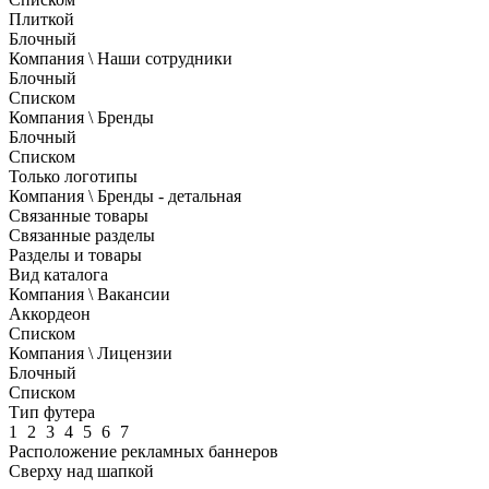
Плиткой
Блочный
Компания \ Наши сотрудники
Блочный
Списком
Компания \ Бренды
Блочный
Списком
Только логотипы
Компания \ Бренды - детальная
Связанные товары
Связанные разделы
Разделы и товары
Вид каталога
Компания \ Вакансии
Аккордеон
Списком
Компания \ Лицензии
Блочный
Списком
Тип футера
1
2
3
4
5
6
7
Расположение рекламных баннеров
Сверху над шапкой