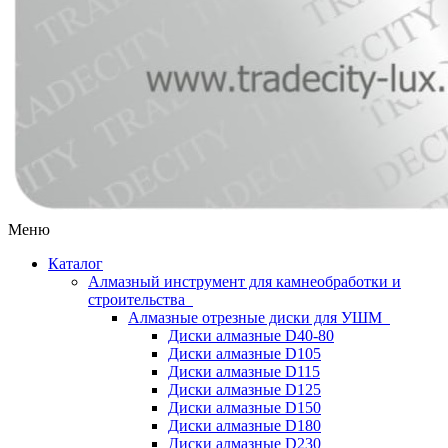
Меню
Каталог
Алмазный инструмент для камнеобработки и
строительства
Алмазные отрезные диски для УШМ
Диски алмазные D40-80
Диски алмазные D105
Диски алмазные D115
Диски алмазные D125
Диски алмазные D150
Диски алмазные D180
Диски алмазные D230