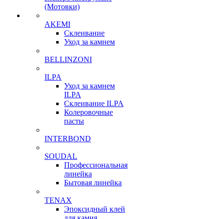
(Мотовки)
AKEMI
Склеивание
Уход за камнем
BELLINZONI
ILPA
Уход за камнем
ILPA
Склеивание ILPA
Колеровочные
пасты
INTERBOND
SOUDAL
Профессиональная
линейка
Бытовая линейка
TENAX
Эпоксидный клей
для камня