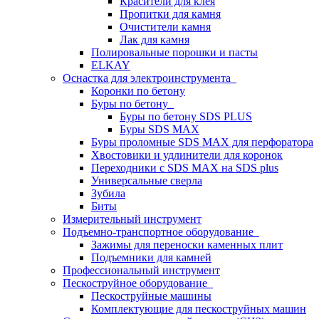
Красители для клея
Пропитки для камня
Очистители камня
Лак для камня
Полировальные порошки и пасты
ELKAY
Оснастка для электроинструмента
Коронки по бетону
Буры по бетону
Буры по бетону SDS PLUS
Буры SDS MAX
Буры проломные SDS MAX для перфоратора
Хвостовики и удлинители для коронок
Переходники с SDS MAX на SDS plus
Универсальные сверла
Зубила
Биты
Измерительный инструмент
Подъемно-транспортное оборудование
Зажимы для переноски каменных плит
Подъемники для камней
Профессиональный инструмент
Пескоструйное оборудование
Пескоструйные машины
Комплектующие для пескоструйных машин