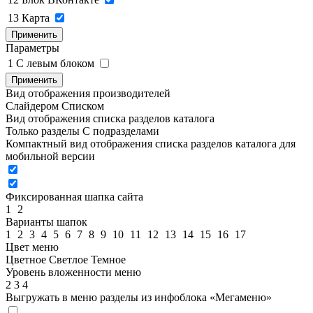
13
Карта
Применить
Параметры
1
C левым блоком
Применить
Вид отображения производителей
Слайдером
Списком
Вид отображения списка разделов каталога
Только разделы
С подразделами
Компактный вид отображения списка разделов каталога для
мобильной версии
Фиксированная шапка сайта
1
2
Варианты шапок
1
2
3
4
5
6
7
8
9
10
11
12
13
14
15
16
17
Цвет меню
Цветное
Светлое
Темное
Уровень вложенности меню
2
3
4
Выгружать в меню разделы из инфоблока «Мегаменю»