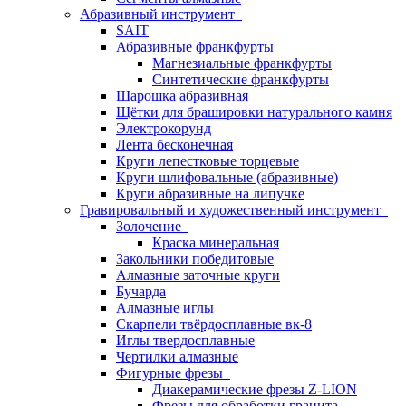
Абразивный инструмент
SAIT
Абразивные франкфурты
Магнезиальные франкфурты
Синтетические франкфурты
Шарошка абразивная
Щётки для брашировки натурального камня
Электрокорунд
Лента бесконечная
Круги лепестковые торцевые
Круги шлифовальные (абразивные)
Круги абразивные на липучке
Гравировальный и художественный инструмент
Золочение
Краска минеральная
Закольники победитовые
Алмазные заточные круги
Бучарда
Алмазные иглы
Скарпели твёрдосплавные вк-8
Иглы твердосплавные
Чертилки алмазные
Фигурные фрезы
Диакерамические фрезы Z-LION
Фрезы для обработки гранита