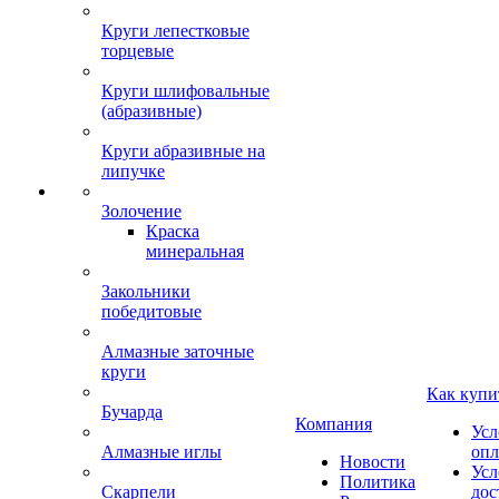
Круги лепестковые
торцевые
Круги шлифовальные
(абразивные)
Круги абразивные на
липучке
Золочение
Краска
минеральная
Закольники
победитовые
Алмазные заточные
круги
Как купи
Бучарда
Компания
Усл
Алмазные иглы
опл
Новости
Усл
Политика
Скарпели
дос