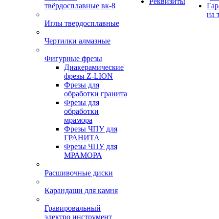
Реквизиты
твёрдосплавные вк-8
Гар
на 
Иглы твердосплавные
Чертилки алмазные
Фигурные фрезы
Диакерамические
фрезы Z-LION
Фрезы для
обработки гранита
Фрезы для
обработки
мрамора
Фрезы ЧПУ для
ГРАНИТА
Фрезы ЧПУ для
МРАМОРА
Расшивочные диски
Карандаши для камня
Гравировальный
электро инструмент