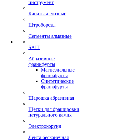
инструмент
Канаты алмазные
Штроборезы
Сегменты алмазные
SAIT
Абразивные
франкфурты
Магнезиальные
франкфурты
Синтетические
франкфурты
Шарошка абразивная
Щётки для брашировки
натурального камня
Электрокорунд
Лента бесконечная