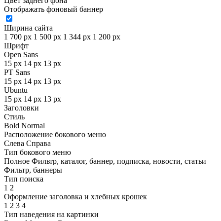
Цвет заднего фона
Отображать фоновый баннер
Ширина сайта
1 700 px
1 500 px
1 344 px
1 200 px
Шрифт
Open Sans
15 px
14 px
13 px
PT Sans
15 px
14 px
13 px
Ubuntu
15 px
14 px
13 px
Заголовки
Стиль
Bold
Normal
Расположение бокового меню
Слева
Справа
Тип бокового меню
Полное
Фильтр, каталог, баннер, подписка, новости, статьи
Фильтр, баннеры
Тип поиска
1
2
Оформление заголовка и хлебных крошек
1
2
3
4
Тип наведения на картинки