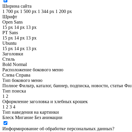
Ширина сайта
1 700 px
1 500 px
1 344 px
1 200 px
Шрифт
Open Sans
15 px
14 px
13 px
PT Sans
15 px
14 px
13 px
Ubuntu
15 px
14 px
13 px
Заголовки
Стиль
Bold
Normal
Расположение бокового меню
Слева
Справа
Тип бокового меню
Полное
Фильтр, каталог, баннер, подписка, новости, статьи
Фил
Тип поиска
1
2
Оформление заголовка и хлебных крошек
1
2
3
4
Тип наведения на картинки
Блеск
Мигание
Без анимации
Информирование об обработке персональных данных
?