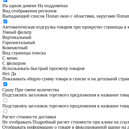
На одном домене
На поддоменах
Вид отображения регионов
Выпадающий список
Попап окно c областями, округами
Попап
Автоматическая подгрузка товаров при прокрутке страницы в 
Умный фильтр
Вертикальный
Горизонтальный
Компактный
Вид страницы поиска
С меню
С фильтром
Использовать быстрый просмотр товаров
Нет
Да
Показывать общую сумму товара в списке и на детальной стра
Сразу
При смене количества
Подставлять заголовок торгового предложения в название това
Подставлять заголовок торгового предложения в название това
Расчет стоимости доставки
Не отображать
Подробный расчет стоимости при клике на ссы
Отображать информацию о товаре в фиксированной шапке на д