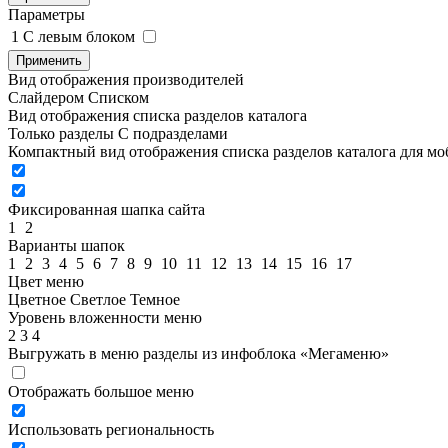
Параметры
1
C левым блоком
Применить
Вид отображения производителей
Слайдером
Списком
Вид отображения списка разделов каталога
Только разделы
С подразделами
Компактный вид отображения списка разделов каталога для м
Фиксированная шапка сайта
1
2
Варианты шапок
1
2
3
4
5
6
7
8
9
10
11
12
13
14
15
16
17
Цвет меню
Цветное
Светлое
Темное
Уровень вложенности меню
2
3
4
Выгружать в меню разделы из инфоблока «Мегаменю»
Отображать большое меню
Использовать региональность