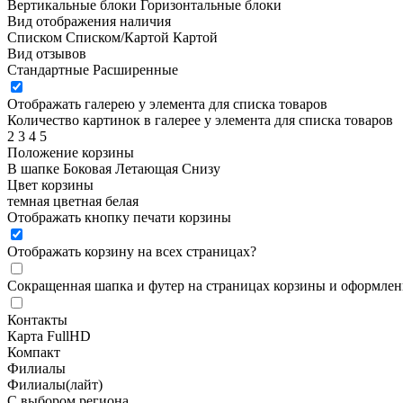
Вертикальные блоки
Горизонтальные блоки
Вид отображения наличия
Списком
Списком/Картой
Картой
Вид отзывов
Стандартные
Расширенные
Отображать галерею у элемента для списка товаров
Количество картинок в галерее у элемента для списка товаров
2
3
4
5
Положение корзины
В шапке
Боковая
Летающая
Снизу
Цвет корзины
темная
цветная
белая
Отображать кнопку печати корзины
Отображать корзину на всех страницах
?
Сокращенная шапка и футер на страницах корзины и оформлени
Контакты
Карта FullHD
Компакт
Филиалы
Филиалы(лайт)
С выбором региона