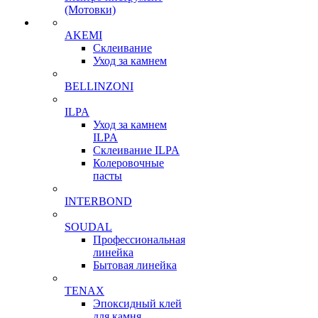
(Мотовки)
AKEMI
Склеивание
Уход за камнем
BELLINZONI
ILPA
Уход за камнем
ILPA
Склеивание ILPA
Колеровочные
пасты
INTERBOND
SOUDAL
Профессиональная
линейка
Бытовая линейка
TENAX
Эпоксидный клей
для камня