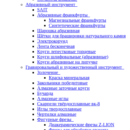
Абразивный инструмент
SAIT
Абразивные франкфурты
Магнезиальные франкфурты
Синтетические франкфурты
Шарошка абразивная
Щётки для брашировки натурального камня
Электрокорунд
Лента бесконечная
Круги лепестковые торцевые
Круги шлифовальные (абразивные)
Круги абразивные на липучке
Гравировальный и художественный инструмент
Золочение
Краска минеральная
Закольники победитовые
Алмазные заточные круги
Бучарда
Алмазные иглы
Скарпели твёрдосплавные вк-8
Иглы твердосплавные
Чертилки алмазные
Фигурные фрезы
Диакерамические фрезы Z-LION
Фрезы для обработки гранита