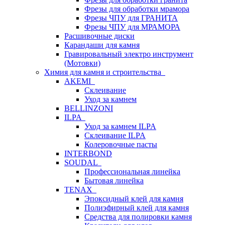
Фрезы для обработки мрамора
Фрезы ЧПУ для ГРАНИТА
Фрезы ЧПУ для МРАМОРА
Расшивочные диски
Карандаши для камня
Гравировальный электро инструмент
(Мотовки)
Химия для камня и строительства
AKEMI
Склеивание
Уход за камнем
BELLINZONI
ILPA
Уход за камнем ILPA
Склеивание ILPA
Колеровочные пасты
INTERBOND
SOUDAL
Профессиональная линейка
Бытовая линейка
TENAX
Эпоксидный клей для камня
Полиэфирный клей для камня
Средства для полировки камня