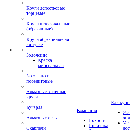
Круги лепестковые
торцевые
Круги шлифовальные
(абразивные)
Круги абразивные на
липучке
Золочение
Краска
минеральная
Закольники
победитовые
Алмазные заточные
круги
Как купи
Бучарда
Компания
Усл
Алмазные иглы
опл
Новости
Усл
Политика
Скарпели
дос