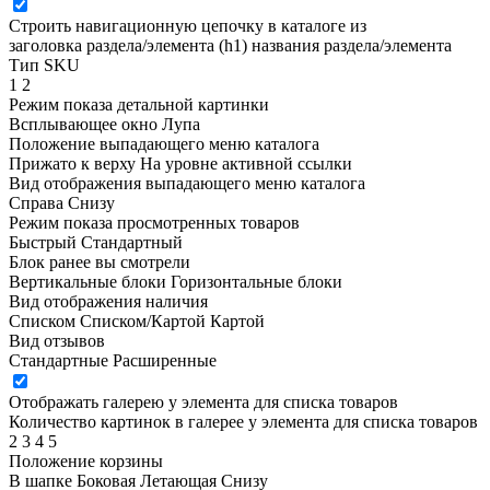
Строить навигационную цепочку в каталоге из
заголовка раздела/элемента (h1)
названия раздела/элемента
Тип SKU
1
2
Режим показа детальной картинки
Всплывающее окно
Лупа
Положение выпадающего меню каталога
Прижато к верху
На уровне активной ссылки
Вид отображения выпадающего меню каталога
Справа
Снизу
Режим показа просмотренных товаров
Быстрый
Стандартный
Блок ранее вы смотрели
Вертикальные блоки
Горизонтальные блоки
Вид отображения наличия
Списком
Списком/Картой
Картой
Вид отзывов
Стандартные
Расширенные
Отображать галерею у элемента для списка товаров
Количество картинок в галерее у элемента для списка товаров
2
3
4
5
Положение корзины
В шапке
Боковая
Летающая
Снизу