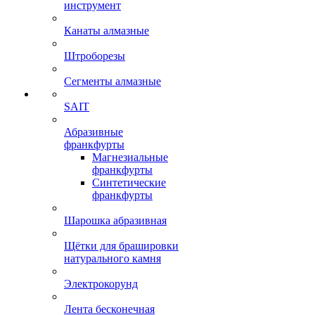
инструмент
Канаты алмазные
Штроборезы
Сегменты алмазные
SAIT
Абразивные
франкфурты
Магнезиальные
франкфурты
Синтетические
франкфурты
Шарошка абразивная
Щётки для брашировки
натурального камня
Электрокорунд
Лента бесконечная