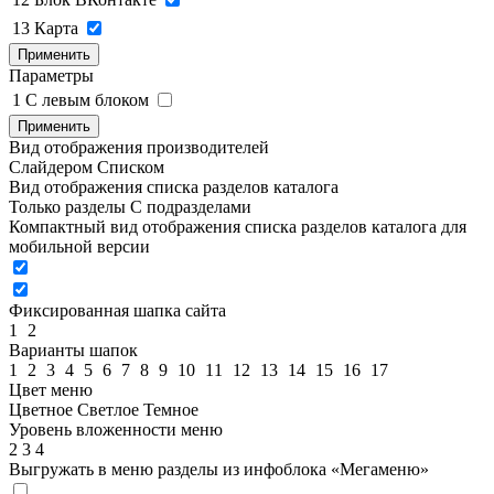
13
Карта
Применить
Параметры
1
C левым блоком
Применить
Вид отображения производителей
Слайдером
Списком
Вид отображения списка разделов каталога
Только разделы
С подразделами
Компактный вид отображения списка разделов каталога для
мобильной версии
Фиксированная шапка сайта
1
2
Варианты шапок
1
2
3
4
5
6
7
8
9
10
11
12
13
14
15
16
17
Цвет меню
Цветное
Светлое
Темное
Уровень вложенности меню
2
3
4
Выгружать в меню разделы из инфоблока «Мегаменю»