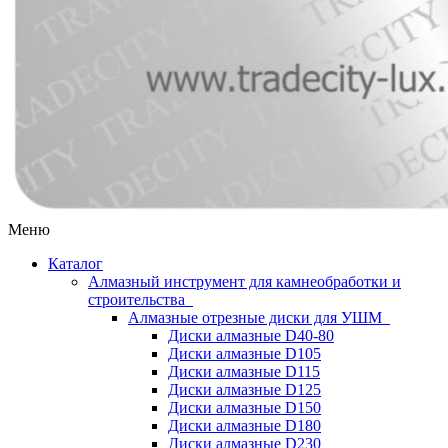
Меню
Каталог
Алмазный инструмент для камнеобработки и
строительства
Алмазные отрезные диски для УШМ
Диски алмазные D40-80
Диски алмазные D105
Диски алмазные D115
Диски алмазные D125
Диски алмазные D150
Диски алмазные D180
Диски алмазные D230