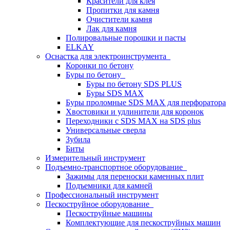
Красители для клея
Пропитки для камня
Очистители камня
Лак для камня
Полировальные порошки и пасты
ELKAY
Оснастка для электроинструмента
Коронки по бетону
Буры по бетону
Буры по бетону SDS PLUS
Буры SDS MAX
Буры проломные SDS MAX для перфоратора
Хвостовики и удлинители для коронок
Переходники с SDS MAX на SDS plus
Универсальные сверла
Зубила
Биты
Измерительный инструмент
Подъемно-транспортное оборудование
Зажимы для переноски каменных плит
Подъемники для камней
Профессиональный инструмент
Пескоструйное оборудование
Пескоструйные машины
Комплектующие для пескоструйных машин