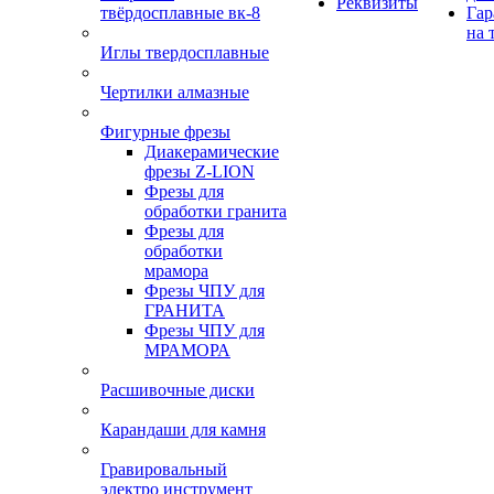
Реквизиты
твёрдосплавные вк-8
Гар
на 
Иглы твердосплавные
Чертилки алмазные
Фигурные фрезы
Диакерамические
фрезы Z-LION
Фрезы для
обработки гранита
Фрезы для
обработки
мрамора
Фрезы ЧПУ для
ГРАНИТА
Фрезы ЧПУ для
МРАМОРА
Расшивочные диски
Карандаши для камня
Гравировальный
электро инструмент