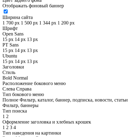
Цвет заднего фона
Отображать фоновый баннер
Ширина сайта
1 700 px
1 500 px
1 344 px
1 200 px
Шрифт
Open Sans
15 px
14 px
13 px
PT Sans
15 px
14 px
13 px
Ubuntu
15 px
14 px
13 px
Заголовки
Стиль
Bold
Normal
Расположение бокового меню
Слева
Справа
Тип бокового меню
Полное
Фильтр, каталог, баннер, подписка, новости, статьи
Фильтр, баннеры
Тип поиска
1
2
Оформление заголовка и хлебных крошек
1
2
3
4
Тип наведения на картинки