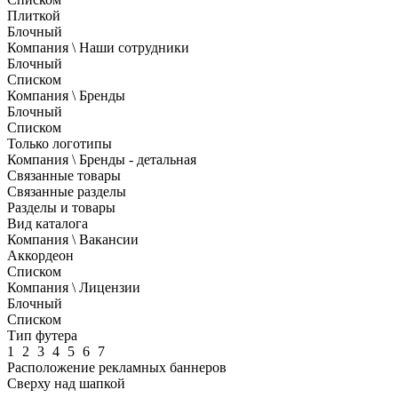
Плиткой
Блочный
Компания \ Наши сотрудники
Блочный
Списком
Компания \ Бренды
Блочный
Списком
Только логотипы
Компания \ Бренды - детальная
Связанные товары
Связанные разделы
Разделы и товары
Вид каталога
Компания \ Вакансии
Аккордеон
Списком
Компания \ Лицензии
Блочный
Списком
Тип футера
1
2
3
4
5
6
7
Расположение рекламных баннеров
Сверху над шапкой