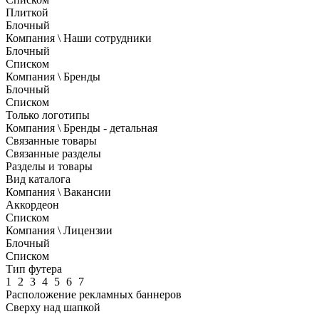
Плиткой
Блочный
Компания \ Наши сотрудники
Блочный
Списком
Компания \ Бренды
Блочный
Списком
Только логотипы
Компания \ Бренды - детальная
Связанные товары
Связанные разделы
Разделы и товары
Вид каталога
Компания \ Вакансии
Аккордеон
Списком
Компания \ Лицензии
Блочный
Списком
Тип футера
1
2
3
4
5
6
7
Расположение рекламных баннеров
Сверху над шапкой