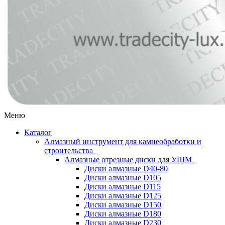
Меню
Каталог
Алмазный инструмент для камнеобработки и
строительства
Алмазные отрезные диски для УШМ
Диски алмазные D40-80
Диски алмазные D105
Диски алмазные D115
Диски алмазные D125
Диски алмазные D150
Диски алмазные D180
Диски алмазные D230