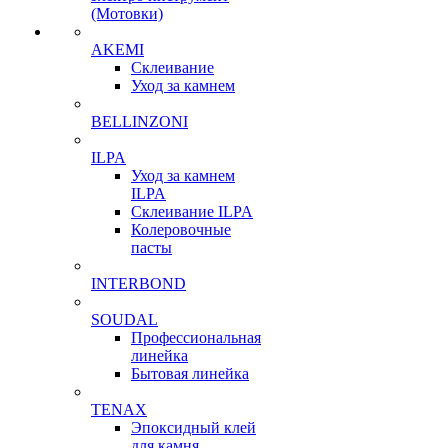
(Мотовки)
AKEMI
Склеивание
Уход за камнем
BELLINZONI
ILPA
Уход за камнем
ILPA
Склеивание ILPA
Колеровочные
пасты
INTERBOND
SOUDAL
Профессиональная
линейка
Бытовая линейка
TENAX
Эпоксидный клей
для камня