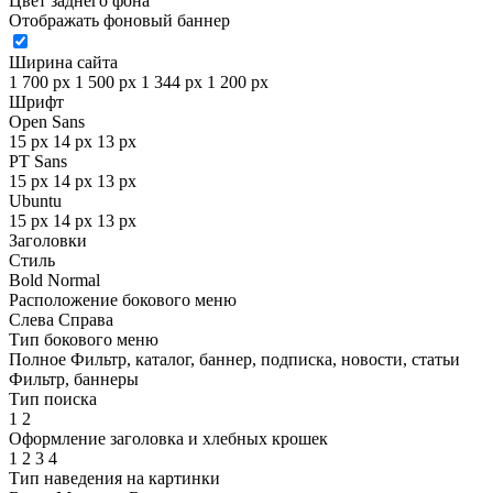
Цвет заднего фона
Отображать фоновый баннер
Ширина сайта
1 700 px
1 500 px
1 344 px
1 200 px
Шрифт
Open Sans
15 px
14 px
13 px
PT Sans
15 px
14 px
13 px
Ubuntu
15 px
14 px
13 px
Заголовки
Стиль
Bold
Normal
Расположение бокового меню
Слева
Справа
Тип бокового меню
Полное
Фильтр, каталог, баннер, подписка, новости, статьи
Фильтр, баннеры
Тип поиска
1
2
Оформление заголовка и хлебных крошек
1
2
3
4
Тип наведения на картинки