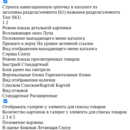
Строить навигационную цепочку в каталоге из
заголовка раздела/элемента (h1)
названия раздела/элемента
Тип SKU
1
2
Режим показа детальной картинки
Всплывающее окно
Лупа
Положение выпадающего меню каталога
Прижато к верху
На уровне активной ссылки
Вид отображения выпадающего меню каталога
Справа
Снизу
Режим показа просмотренных товаров
Быстрый
Стандартный
Блок ранее вы смотрели
Вертикальные блоки
Горизонтальные блоки
Вид отображения наличия
Списком
Списком/Картой
Картой
Вид отзывов
Стандартные
Расширенные
Отображать галерею у элемента для списка товаров
Количество картинок в галерее у элемента для списка товаров
2
3
4
5
Положение корзины
В шапке
Боковая
Летающая
Снизу