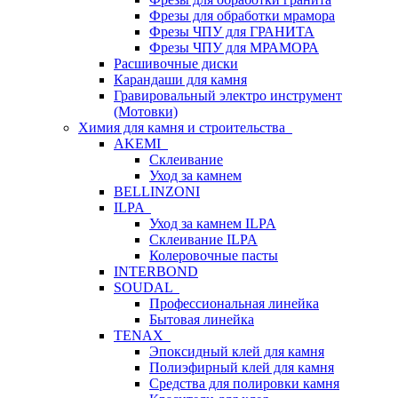
Фрезы для обработки мрамора
Фрезы ЧПУ для ГРАНИТА
Фрезы ЧПУ для МРАМОРА
Расшивочные диски
Карандаши для камня
Гравировальный электро инструмент
(Мотовки)
Химия для камня и строительства
AKEMI
Склеивание
Уход за камнем
BELLINZONI
ILPA
Уход за камнем ILPA
Склеивание ILPA
Колеровочные пасты
INTERBOND
SOUDAL
Профессиональная линейка
Бытовая линейка
TENAX
Эпоксидный клей для камня
Полиэфирный клей для камня
Средства для полировки камня