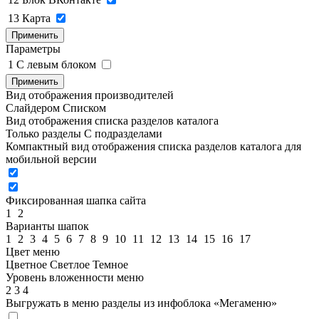
13
Карта
Применить
Параметры
1
C левым блоком
Применить
Вид отображения производителей
Слайдером
Списком
Вид отображения списка разделов каталога
Только разделы
С подразделами
Компактный вид отображения списка разделов каталога для
мобильной версии
Фиксированная шапка сайта
1
2
Варианты шапок
1
2
3
4
5
6
7
8
9
10
11
12
13
14
15
16
17
Цвет меню
Цветное
Светлое
Темное
Уровень вложенности меню
2
3
4
Выгружать в меню разделы из инфоблока «Мегаменю»