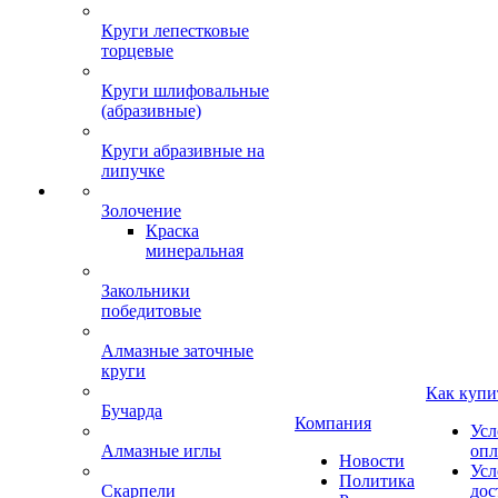
Круги лепестковые
торцевые
Круги шлифовальные
(абразивные)
Круги абразивные на
липучке
Золочение
Краска
минеральная
Закольники
победитовые
Алмазные заточные
круги
Как купи
Бучарда
Компания
Усл
Алмазные иглы
опл
Новости
Усл
Политика
Скарпели
дос