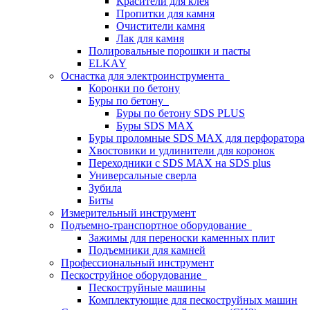
Красители для клея
Пропитки для камня
Очистители камня
Лак для камня
Полировальные порошки и пасты
ELKAY
Оснастка для электроинструмента
Коронки по бетону
Буры по бетону
Буры по бетону SDS PLUS
Буры SDS MAX
Буры проломные SDS MAX для перфоратора
Хвостовики и удлинители для коронок
Переходники с SDS MAX на SDS plus
Универсальные сверла
Зубила
Биты
Измерительный инструмент
Подъемно-транспортное оборудование
Зажимы для переноски каменных плит
Подъемники для камней
Профессиональный инструмент
Пескоструйное оборудование
Пескоструйные машины
Комплектующие для пескоструйных машин