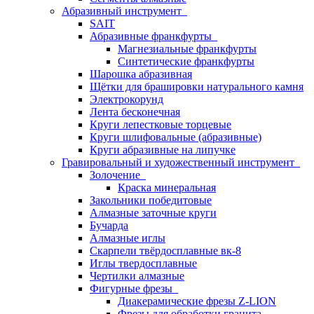
Абразивный инструмент
SAIT
Абразивные франкфурты
Магнезиальные франкфурты
Синтетические франкфурты
Шарошка абразивная
Щётки для брашировки натурального камня
Электрокорунд
Лента бесконечная
Круги лепестковые торцевые
Круги шлифовальные (абразивные)
Круги абразивные на липучке
Гравировальный и художественный инструмент
Золочение
Краска минеральная
Закольники победитовые
Алмазные заточные круги
Бучарда
Алмазные иглы
Скарпели твёрдосплавные вк-8
Иглы твердосплавные
Чертилки алмазные
Фигурные фрезы
Диакерамические фрезы Z-LION
Фрезы для обработки гранита