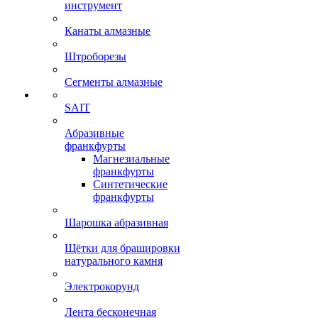
инструмент
Канаты алмазные
Штроборезы
Сегменты алмазные
SAIT
Абразивные
франкфурты
Магнезиальные
франкфурты
Синтетические
франкфурты
Шарошка абразивная
Щётки для брашировки
натурального камня
Электрокорунд
Лента бесконечная