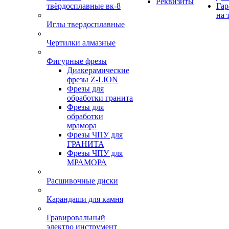
Реквизиты
твёрдосплавные вк-8
Гар
на 
Иглы твердосплавные
Чертилки алмазные
Фигурные фрезы
Диакерамические
фрезы Z-LION
Фрезы для
обработки гранита
Фрезы для
обработки
мрамора
Фрезы ЧПУ для
ГРАНИТА
Фрезы ЧПУ для
МРАМОРА
Расшивочные диски
Карандаши для камня
Гравировальный
электро инструмент