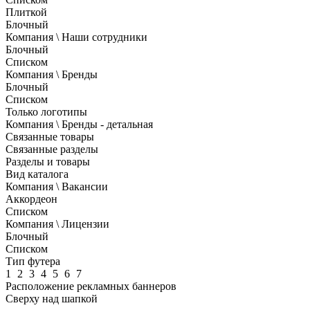
Плиткой
Блочный
Компания \ Наши сотрудники
Блочный
Списком
Компания \ Бренды
Блочный
Списком
Только логотипы
Компания \ Бренды - детальная
Связанные товары
Связанные разделы
Разделы и товары
Вид каталога
Компания \ Вакансии
Аккордеон
Списком
Компания \ Лицензии
Блочный
Списком
Тип футера
1
2
3
4
5
6
7
Расположение рекламных баннеров
Сверху над шапкой