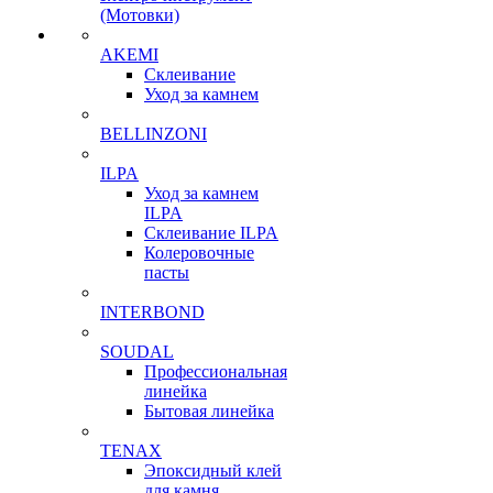
(Мотовки)
AKEMI
Склеивание
Уход за камнем
BELLINZONI
ILPA
Уход за камнем
ILPA
Склеивание ILPA
Колеровочные
пасты
INTERBOND
SOUDAL
Профессиональная
линейка
Бытовая линейка
TENAX
Эпоксидный клей
для камня