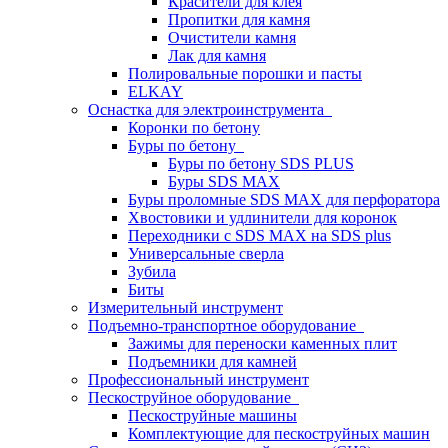
Красители для клея
Пропитки для камня
Очистители камня
Лак для камня
Полировальные порошки и пасты
ELKAY
Оснастка для электроинструмента
Коронки по бетону
Буры по бетону
Буры по бетону SDS PLUS
Буры SDS MAX
Буры проломные SDS MAX для перфоратора
Хвостовики и удлинители для коронок
Переходники с SDS MAX на SDS plus
Универсальные сверла
Зубила
Биты
Измерительный инструмент
Подъемно-транспортное оборудование
Зажимы для переноски каменных плит
Подъемники для камней
Профессиональный инструмент
Пескоструйное оборудование
Пескоструйные машины
Комплектующие для пескоструйных машин