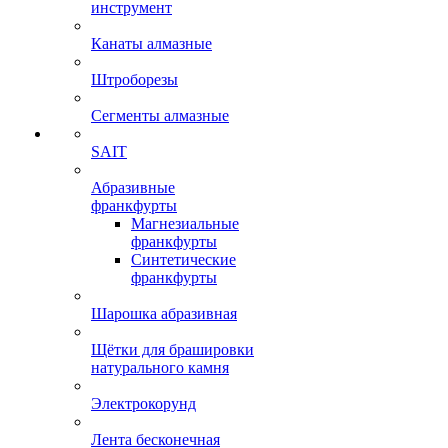
инструмент
Канаты алмазные
Штроборезы
Сегменты алмазные
SAIT
Абразивные
франкфурты
Магнезиальные
франкфурты
Синтетические
франкфурты
Шарошка абразивная
Щётки для брашировки
натурального камня
Электрокорунд
Лента бесконечная