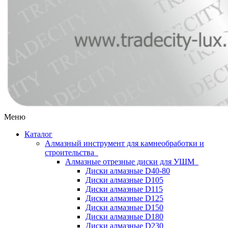
Меню
Каталог
Алмазный инструмент для камнеобработки и
строительства
Алмазные отрезные диски для УШМ
Диски алмазные D40-80
Диски алмазные D105
Диски алмазные D115
Диски алмазные D125
Диски алмазные D150
Диски алмазные D180
Диски алмазные D230