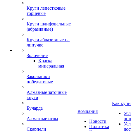
Круги лепестковые
торцевые
Круги шлифовальные
(абразивные)
Круги абразивные на
липучке
Золочение
Краска
минеральная
Закольники
победитовые
Алмазные заточные
круги
Как купи
Бучарда
Компания
Усл
Алмазные иглы
опл
Новости
Усл
Политика
Скарпели
дос