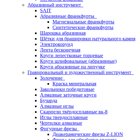
Абразивный инструмент
SAIT
Абразивные франкфурты
Магнезиальные франкфурты
Синтетические франкфурты
Шарошка абразивная
Щётки для брашировки натурального камня
Электрокорунд
Лента бесконечная
Круги лепестковые торцевые
Круги шлифовальные (абразивные)
Круги абразивные на липучке
Гравировальный и художественный инструмент
Золочение
Краска минеральная
Закольники победитовые
Алмазные заточные круги
Бучарда
Алмазные иглы
Скарпели твёрдосплавные вк-8
Иглы твердосплавные
Чертилки алмазные
Фигурные фрезы
Диакерамические фрезы Z-LION
Фрезы для обработки гранита