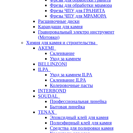
Фрезы для обработки мрамора
Фрезы ЧПУ для ГРАНИТА
Фрезы ЧПУ для МРАМОРА
Расшивочные диски
Карандаши для камня
Гравировальный электро инструмент
(Мотовки)
Химия для камня и строительства
AKEMI
Склеивание
Уход за камнем
BELLINZONI
ILPA
Уход за камнем ILPA
Склеивание ILPA
Колеровочные пасты
INTERBOND
SOUDAL
Профессиональная линейка
Бытовая линейка
TENAX
Эпоксидный клей для камня
Полиэфирный клей для камня
Средства для полировки камня