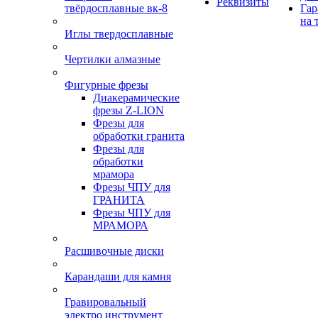
Реквизиты
твёрдосплавные вк-8
Гар
на 
Иглы твердосплавные
Чертилки алмазные
Фигурные фрезы
Диакерамические
фрезы Z-LION
Фрезы для
обработки гранита
Фрезы для
обработки
мрамора
Фрезы ЧПУ для
ГРАНИТА
Фрезы ЧПУ для
МРАМОРА
Расшивочные диски
Карандаши для камня
Гравировальный
электро инструмент