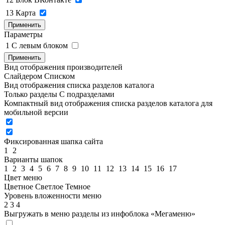
13
Карта
Применить
Параметры
1
C левым блоком
Применить
Вид отображения производителей
Слайдером
Списком
Вид отображения списка разделов каталога
Только разделы
С подразделами
Компактный вид отображения списка разделов каталога для
мобильной версии
Фиксированная шапка сайта
1
2
Варианты шапок
1
2
3
4
5
6
7
8
9
10
11
12
13
14
15
16
17
Цвет меню
Цветное
Светлое
Темное
Уровень вложенности меню
2
3
4
Выгружать в меню разделы из инфоблока «Мегаменю»