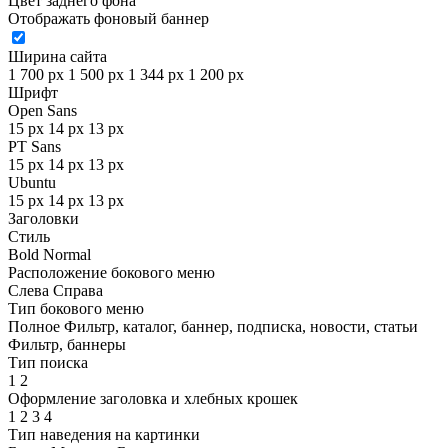
Цвет заднего фона
Отображать фоновый баннер
Ширина сайта
1 700 px
1 500 px
1 344 px
1 200 px
Шрифт
Open Sans
15 px
14 px
13 px
PT Sans
15 px
14 px
13 px
Ubuntu
15 px
14 px
13 px
Заголовки
Стиль
Bold
Normal
Расположение бокового меню
Слева
Справа
Тип бокового меню
Полное
Фильтр, каталог, баннер, подписка, новости, статьи
Фильтр, баннеры
Тип поиска
1
2
Оформление заголовка и хлебных крошек
1
2
3
4
Тип наведения на картинки