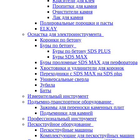
Красители для клея
Пропитки для камня
Очистители камня
Лак для камня
Полировальные порошки и пасты
ELKAY
Оснастка для электроинструмента
Коронки по бетону
Буры по бетону
Буры по бетону SDS PLUS
Буры SDS MAX
Буры проломные SDS MAX для перфоратора
Хвостовики и удлинители для коронок
Переходники с SDS MAX на SDS plus
Универсальные сверла
Зубила
Биты
Измерительный инструмент
Подъемно-транспортное оборудование
Зажимы для переноски каменных плит
Подъемники для камней
Профессиональный инструмент
Пескоструйное оборудование
Пескоструйные машины
Комплектующие для пескоструйных машин