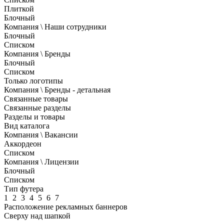
Плиткой
Блочный
Компания \ Наши сотрудники
Блочный
Списком
Компания \ Бренды
Блочный
Списком
Только логотипы
Компания \ Бренды - детальная
Связанные товары
Связанные разделы
Разделы и товары
Вид каталога
Компания \ Вакансии
Аккордеон
Списком
Компания \ Лицензии
Блочный
Списком
Тип футера
1
2
3
4
5
6
7
Расположение рекламных баннеров
Сверху над шапкой