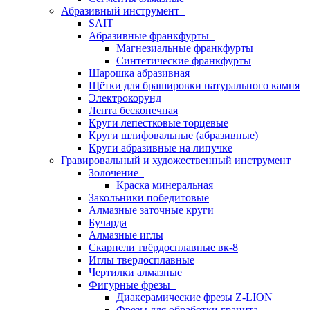
Абразивный инструмент
SAIT
Абразивные франкфурты
Магнезиальные франкфурты
Синтетические франкфурты
Шарошка абразивная
Щётки для брашировки натурального камня
Электрокорунд
Лента бесконечная
Круги лепестковые торцевые
Круги шлифовальные (абразивные)
Круги абразивные на липучке
Гравировальный и художественный инструмент
Золочение
Краска минеральная
Закольники победитовые
Алмазные заточные круги
Бучарда
Алмазные иглы
Скарпели твёрдосплавные вк-8
Иглы твердосплавные
Чертилки алмазные
Фигурные фрезы
Диакерамические фрезы Z-LION
Фрезы для обработки гранита