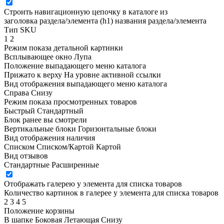
Строить навигационную цепочку в каталоге из
заголовка раздела/элемента (h1)
названия раздела/элемента
Тип SKU
1
2
Режим показа детальной картинки
Всплывающее окно
Лупа
Положение выпадающего меню каталога
Прижато к верху
На уровне активной ссылки
Вид отображения выпадающего меню каталога
Справа
Снизу
Режим показа просмотренных товаров
Быстрый
Стандартный
Блок ранее вы смотрели
Вертикальные блоки
Горизонтальные блоки
Вид отображения наличия
Списком
Списком/Картой
Картой
Вид отзывов
Стандартные
Расширенные
Отображать галерею у элемента для списка товаров
Количество картинок в галерее у элемента для списка товаров
2
3
4
5
Положение корзины
В шапке
Боковая
Летающая
Снизу