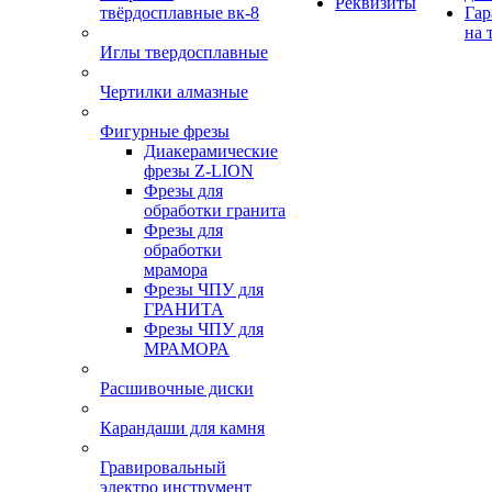
Реквизиты
твёрдосплавные вк-8
Гар
на 
Иглы твердосплавные
Чертилки алмазные
Фигурные фрезы
Диакерамические
фрезы Z-LION
Фрезы для
обработки гранита
Фрезы для
обработки
мрамора
Фрезы ЧПУ для
ГРАНИТА
Фрезы ЧПУ для
МРАМОРА
Расшивочные диски
Карандаши для камня
Гравировальный
электро инструмент