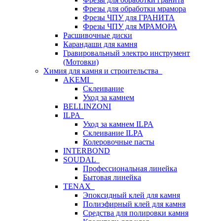
Фрезы для обработки мрамора
Фрезы ЧПУ для ГРАНИТА
Фрезы ЧПУ для МРАМОРА
Расшивочные диски
Карандаши для камня
Гравировальный электро инструмент
(Мотовки)
Химия для камня и строительства
AKEMI
Склеивание
Уход за камнем
BELLINZONI
ILPA
Уход за камнем ILPA
Склеивание ILPA
Колеровочные пасты
INTERBOND
SOUDAL
Профессиональная линейка
Бытовая линейка
TENAX
Эпоксидный клей для камня
Полиэфирный клей для камня
Средства для полировки камня