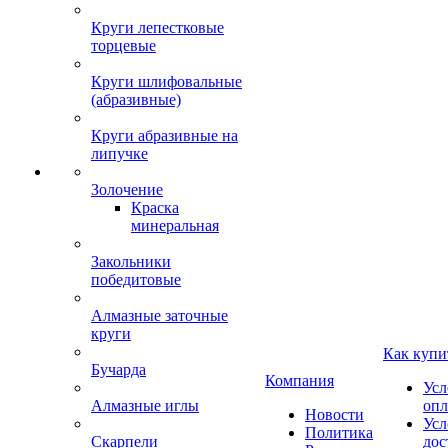
Круги лепестковые
торцевые
Круги шлифовальные
(абразивные)
Круги абразивные на
липучке
Золочение
Краска
минеральная
Закольники
победитовые
Алмазные заточные
круги
Как купи
Бучарда
Компания
Усл
Алмазные иглы
опл
Новости
Усл
Политика
Скарпели
дос