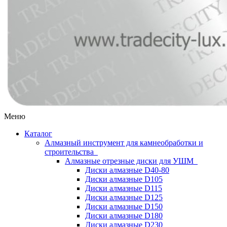
Меню
Каталог
Алмазный инструмент для камнеобработки и
строительства
Алмазные отрезные диски для УШМ
Диски алмазные D40-80
Диски алмазные D105
Диски алмазные D115
Диски алмазные D125
Диски алмазные D150
Диски алмазные D180
Диски алмазные D230