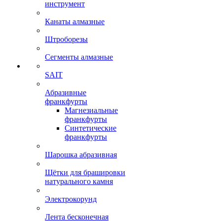
инструмент
Канаты алмазные
Штроборезы
Сегменты алмазные
SAIT
Абразивные
франкфурты
Магнезиальные
франкфурты
Синтетические
франкфурты
Шарошка абразивная
Щётки для брашировки
натурального камня
Электрокорунд
Лента бесконечная