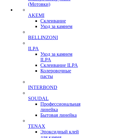
(Мотовки)
AKEMI
Склеивание
Уход за камнем
BELLINZONI
ILPA
Уход за камнем
ILPA
Склеивание ILPA
Колеровочные
пасты
INTERBOND
SOUDAL
Профессиональная
линейка
Бытовая линейка
TENAX
Эпоксидный клей
для камня