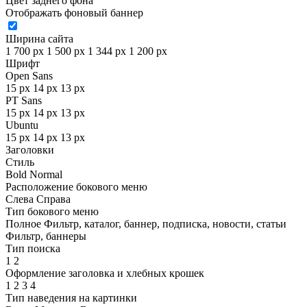
Цвет заднего фона
Отображать фоновый баннер
Ширина сайта
1 700 px
1 500 px
1 344 px
1 200 px
Шрифт
Open Sans
15 px
14 px
13 px
PT Sans
15 px
14 px
13 px
Ubuntu
15 px
14 px
13 px
Заголовки
Стиль
Bold
Normal
Расположение бокового меню
Слева
Справа
Тип бокового меню
Полное
Фильтр, каталог, баннер, подписка, новости, статьи
Фильтр, баннеры
Тип поиска
1
2
Оформление заголовка и хлебных крошек
1
2
3
4
Тип наведения на картинки